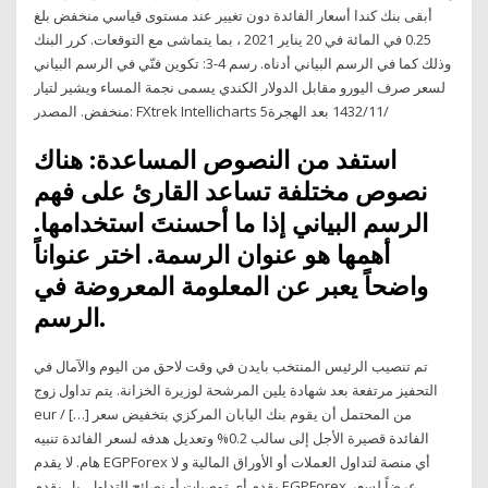
أبقى بنك كندا أسعار الفائدة دون تغيير عند مستوى قياسي منخفض بلغ
0.25 في المائة في 20 يناير 2021 ، بما يتماشى مع التوقعات. كرر البنك
وذلك كما في الرسم البياني أدناه. رسم 4-3: تكوين فنّي في الرسم البياني
لسعر صرف اليورو مقابل الدولار الكندي يسمى نجمة المساء ويشير لتيار
منخفض. المصدر: FXtrek Intellicharts 5‏‏/11‏‏/1432 بعد الهجرة
استفد من النصوص المساعدة: هناك
نصوص مختلفة تساعد القارئ على فهم
الرسم البياني إذا ما أحسنتَ استخدامها.
أهمها هو عنوان الرسمة. اختر عنواناً
واضحاً يعبر عن المعلومة المعروضة في
الرسم.
تم تنصيب الرئيس المنتخب بايدن في وقت لاحق من اليوم والآمال في
التحفيز مرتفعة بعد شهادة يلين المرشحة لوزيرة الخزانة. يتم تداول زوج
eur / […] من المحتمل أن يقوم بنك اليابان المركزي بتخفيض سعر
الفائدة قصيرة الأجل إلى سالب 0.2% وتعديل هدفه لسعر الفائدة تنبيه
هام. لا يقدم EGPForex أي منصة لتداول العملات أو الأوراق المالية و لا
يقدم أي توصيات أو نصائح للتداول, بل يقدم EGPForex عرضاً لسعر