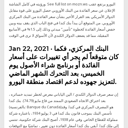
ورؤيته في كامل الشاشة. See full list on mozn.ws اليورو يرتفع عقب
الإعلان عن سعر الفائدة من البنك الأوروبي حصل اليورو على قوة مقابل
الدولار الأمريكي بعد القرار الأخير بشأن سعر الفائدة من البنك المركزي
الأوروبي. من المتوقع أن يبدأ بنك كندا في فتح الباب الذي يقف بينه وبين
خفض أسعار الفائدة كخطوة “تأمين” مبدئي وذلك إلى 1.5% في الأسابيع
المقبلة، مما قد يضعف الدولار الكندي لأن الأسواق لا ترى في الوقت
Jan 22, 2021 · البنك المركزي، فكما
كان متوقعاً لم يجر أي تغييرات على أسعار
الفائدة أو برنامج شراء الأصول يوم
الخميس، بعد التحرك الشهر الماضي
لتعزيز جهوده لدعم اقتصاد منطقة اليورو.
إن سعر صرف الدولار الكندي / الين الياباني معرض لخطر تمديد خسائره ،
بعد اختراق الاتجاه الصعودي الممتد من قاع مايو (74.79). بنك كندا
(بالفرنسية: Banque du Canada)‏ هو المصرف المركزي في كندا. وقد
تأسس البنك بموجب قانون بنك كندا في 3 يوليو 1934، باعتباره شركة
مملوكة للقطاع الخاص. وفي عام 1938، أصبح البنك شركة حكومية، تنتمي
إلى ملك كندا. أبقى بنك كندا أسعار الفائدة دون تغيير ، تماشيًا مع التوقعات