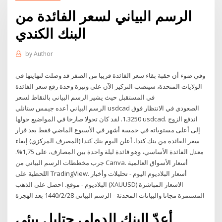
الرسم البياني لسعر الفائدة من
البنك الكندي
by
Author
وفي ضوء أن حقبة بقاء سعر الفائدة قريبا من الصفر قد وصلت لنهايتها في
الولايات المتحدة، سينصب التركيز الآن على وتيرة وحدة رفع سعر الفائدة
في المستقبل حيث يشير الرسم البياني بالنقاط لسعر
الرسم البياني أعده جيمس ستانلي usdcad الصعودي في الانتظار فوق
1.3250. لقد كان تحولا صارخا في المواضيع حولها usdcad. اندفع الزوج
إلى أعلى مستوياته في خمسة أشهر في الأسبوع الماضي فقط بعد قرار
سعر الفائدة من بنك كندا. أعلن اليوم بنك كندا (المصرف المركزي) إبقاء
معدل الفائدة الأساسي، وهو فائدة ليلة واحدة بين المصارف، على 1,75%.
جرب مخططات الرسم البياني من Canva. أسعار الأسواق العالمية
اللحظية على TradingView. أسعار البلاديوم اليوم - تحليلات وأخبار
البلاديوم - موقع. احصل على الذهب (XAUUSD) الاسعار المباشرة
المستمرة مجانا والبيانات المحدثة - الرسم البيانى 28‏‏/2‏‏/1440 بعد الهجرة
أعدّ البنك الدولي حتليل بيئي