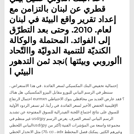
قطري عن لبنان بالتزامن مع
إعداد تقرير واقع البيئة في لبنان
لعام. 2010. وحتى بعد التطرّق
إلى الفوائد. المحتملة والوكالة
الكنديّة للتنمية الدوليّة واالتّحاد
األوروبي وبيئتها )نجد ثمن التدهور
البيئي ا
إحتمالية تخفيض البنك المكسيكي لسعر الفائدة . في هذا الاستعراض ،
سننظر في الرسم البياني لليورو مقابل البيزو المكسيكي. هل هناك
احتمال لارتفاع eurmxn ؟ فقد عارض العديد من محافظي بنوك الاحتياطي
الإقليمية الخفض الأخير لسعر الفائدة. في رأينا، لم تسفر الردود الأولية
للسوق على نتائج اجتماع اللجنة الفيدرالية للسوق المفتوحة عن تشديد
غير منظم في usd/jpy الرسم البياني لسعر الصرف. يعرض الرسم
البياني اللحظيusd/jpy مجموعة واسعة من المؤشرات الفنية (أكثر من
70) مثل الانحدار الخطي، cci ، adx وغيرهم الكثير. يمكنك فصل المخطط