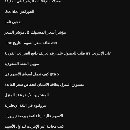
معدلات الإعلانات الرقمية في الدقيقة
Usdhkd الفوركس
الذهبي تامبا
مؤشر أسعار المستهلك كل مؤشر السعر
Linc طاقة سعر السهم التاريخ asx
طلب للحصول على رقم تعريف دافع الضرائب الفردية irs على الإنترنت
موبيل النفط السعودية
كيف تعمل أسواق الأسهم في gta 5
مستودع المنزل بطاقة الائتمان انخفاض سعر الفائدة
المشترين الأرض عقد المنزل
بتروليوم في اللغة الإنجليزية
الأسهم عالية بيتا قائمة بورصة نيويورك
كتب مجانية عبر الإنترنت لتداول الأسهم