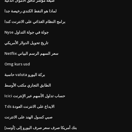
صيغة مؤشر تدفق الأموال الذكية
لماذا هو النفط الكندي رخيصة جدا
برامج النظام الغذائي على الانترنت كندا
Nyse جولة في جولة التداول
تاريخ تحويل الدولار الأمريكي
Netflix سعر السهم الرسم البياني
Omg kurs usd
حاسبة valuta بركة اليورو
الطابق التجاري مكتب الأوسط
Icici حساب تداول الأسهم عبر الإنترنت
Tds الايداع على الانترنت العودة
صبي كسول الهند على الانترنت
بنك أمريكا صرف سعر صرف اليورو إلى [أوسد]