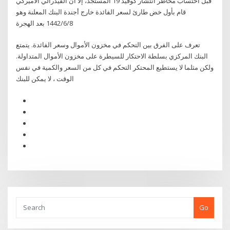
قبل احتساب مخاطر انتشار كوفيد 19 المستجد، إلا أن الفيدرالي الأميركي
قام بأول خض طارئ لسعر الفائدة خارج أجندة البنك المعلنة وهو
8‏‏/6‏‏/1442 بعد الهجرة
تعرف على الفرق بين التحكم في مخزون الأموال وسعر الفائدة. يتمتع
البنك المركزي بسلطة الاحتكار للسيطرة على مخزون الأموال المتداولة.
ولكن مثلما لا يستطيع المحتكر التحكم في كل من السعر والكمية في نفس
الوقت ، لا يمكن للبنك
Go