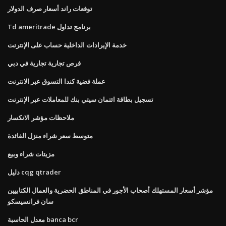
توقعات راند أسعار صرف الدولار
Td ameritrade برنامج تداول
خدمة الإيرادات الداخلية حساب على الإنترنت
فرص تجارية تجارية في دبي
عملة فضية كندا التسوق عبر الانترنت
تسجيل بطاقة ائتمان سيتي بنك للمعاملات عبر الإنترنت
ملاحظات مؤشر الانكسار
متوسط ​​سعر شراء منزل الفائدة
مزيتات شراء وبيع
دليل cqg qtrader
مؤشر أسعار المستهلك أصحاب الأجور في المناطق الحضرية والعمال الكتابيين
سان فرانسيسكو
معدل الحاسبة banca bcr