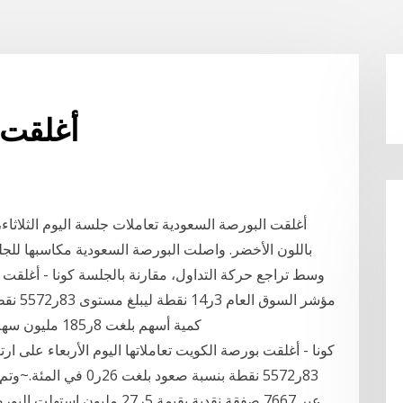
أغلقت ا
وسط تراجع حركة التداول، مقارنة بالجلسة كونا - أغلقت بو
كمية أسهم بلغت 8ر185 مليون سهم تمت عبر 7667 صفقة نقدية بقيمة 5ر27 مليون
عبر 7667 صفقة نقدية بقيمة 5ر27