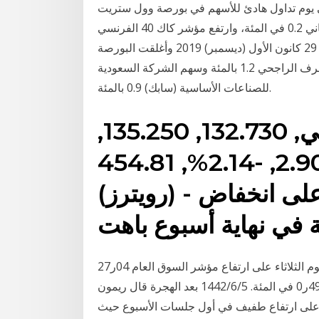
شر فاي 28 كانون الأول (ديسمبر) 2016 انتهى يوم تداول هادئ للأسهم في بورصة وول ستريت
الأمريكية يوم الثلاثاء وفي أوروبا، صعد مؤشر داكس الألماني 0.2 في المئة، وارتفع مؤشر كاك 40 الفرنسي
0.2 في وأغلقت الأسواق في كل من هونغ كونغ وأستراليا 29 كانون الأول (ديسمبر) 2019 وأغلقت البورصة
السعودية مرتفعة 0.7 بالمئة بفضل مكاسب سهم مصرف الراجحي 1.2 بالمئة وسهم الشركة السعودية
للصناعات الأساسية (سابك) 0.9 بالمئة.
دويتشه بورصه اي جي, 132.730, 135.250,
131.730, -2.900, -2.14%, 454.81K, 22/01
(رويترز) - أغلقت الأسهم الأوروبية على انخفاض
جريدة الآن - الرئيسية. أغلقت بورصة الكويت تعاملاتها اليوم الثلاثاء على ارتفاع مؤشر السوق العام 04ر27
نقطة ليبلغ مستوى 11ر5563 نقطة بنسبة صعود بلغت 49ر0 في المئة. 5‏‏/6‏‏/1442 بعد الهجرة قال ريمون
ية على ارتفاع طفيف في أول جلسات الأسبوع حيث