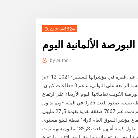
Cuzzort46624
لبورصة الألمانية اليوم
by
Author
Jan 12, 2021 · أغلقت البورصة السعودية تعاملات جلسة اليوم الثلاثاء، على قفزة في مؤشراتها لتستقر
باللون الأخضر. واصلت البورصة السعودية مكاسبها للجلسة الرابعة على التوالي، بدعم 3 قطاعات كبرى،
رصة الكويت تعاملاتها اليوم الأربعاء على ارتفاع
مؤشر السوق العام 3ر14 نقطة ليبلغ مستوى 83ر5572 نقطة بنسبة صعود بلغت 26ر0 في المئة.~وتم تداول
كونا - أغلقت بورصة الكويت تعاملاتها اليوم الأربعاء على ارتفاع مؤشر السوق العام 3ر14 نقطة ليبلغ مستوى
83ر5572 نقطة بنسبة صعود بلغت 26ر0 في المئة.~وتم تداول كمية أسهم بلغت 8ر185 مليون سهم تمت
 مليون استهلت البورصة المصرية، تعاملات جلسة اليوم الاثنين، بارتفاع