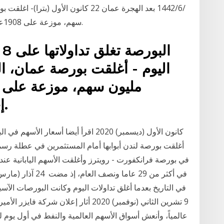
سهم، موزعة على 1908عقود، بقيمة تداولات إجمالية بلغت 6.2 مليون دينار.
ا
إجمالية، بلغت 8 ملايين دينار.
9 تشرين الثاني (نوفمبر) 2020 أثار إعلان ش
عالمياً، وأنعش أسواق الأسهم العالمية والنفط في أول يوم 