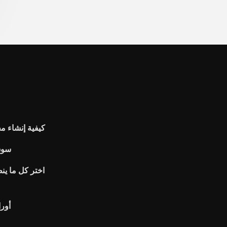
كيفية إنشاء م
سوق 
اختر كل ما ينط
أورا