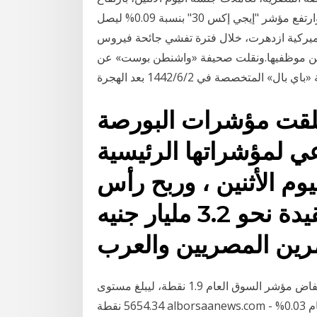
جماعي للمؤشرات، وذلك بعدما أغلقت أمس على تباين. وارتفع مؤشر "إيجي إكس 30" بنسبة 0.09% ليصل
أميركية ازدهرت، خلال فترة تفشي جائحة فيروس
تجد (كوفيد-19)، لكنها سرحت نحو 100 ألف من موظفيها.ونقلت صحيفة «واشنطن بوست» عن
» المتخصصة في 2‏‏/6‏‏/1442 بعد الهجرة
أغلقت مؤشرات البورصة
ي لمؤشراتها الرئيسية
يوم الأثنين ، وربح رأس
المال السوقي للأسهم المقيدة نحو 3.2 مليار جنيه
رين المصريين والعرب
أغلقت بورصة الكويت تعاملاتها اليوم الأحد، على انخفاض مؤشر السوق العام 1.9 نقطة، ليبلغ مستوى
5654.34 نقطة alborsaanews.com بورصة الكويت تغلق تعاملاتها على انخفاض المؤشر العام 0.03% -