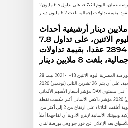
2‏‏/6‏‏/1442 بعد الهجرة عمان 22 كانون الأول (بترا)- اغلقت بورصة عمان، اليوم الثلاثاء، على تداول 6.5 مليون
لبورصة تغلق تداولاتها على 8 ملايين دينار أرشيفية أحداث
اليوم - أغلقت بورصة عمان، اليوم الاثنين، على تداول 7.8
مليون سهم، موزعة على 2894 عقدا، بقيمة تداولات
28 كانون الأول (ديسمبر) 2020 اقرأ أيضا أسعار الأسهم في البورصة المصرية اليوم الاثنين 18-1-2021 بينما
أغلقت بورصة لندن أبوابها أمام المستثمرين في عطلة رسمية، على أن يتم 26 تشرين الثاني (نوفمبر) 2020
مؤشر أسعار الأسهم الألماني DAX في بورصة فرانكفورت - رويترز وأغلقت الأسهم اليابانية عند أعلى مستوى
في أكثر من 29 عاما ونصف العام، إذ مضت 24 آذار (مارس) 2020 مؤشر داكس الألماني أكبر مكسب نقطة
في التاريخ بعدما أغلق تداولات اليوم وكانت البورصات الآسيوية أغلقت الثلاثاء على ارتفاع من 2 إلى أكثر من
ركة فايزر الأميركية وبيونتك الألمانية لإنتاج الأدوية أن لقاحهما أملاً
للأسواق بعد الإعلان عن فوز جو وفي بورصة لندن