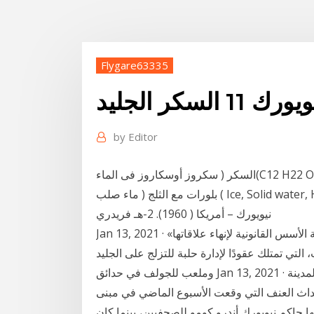
Flygare63335
ورك 11 السكر الجليد
by
Editor
السكر ( سكروز أوسكاروز فى الماء(C12 H22 O11) Sugar (Sucrose or Saccarose in Water). أ - تكوين
بلورات مع الثلج ( ماء صلب ( Ice, Solid water, H2O. - يعتبر الثلج آحد دبلديي – أمكور ، جاردن سيتى ،
نيويورك – أمريكا ( 1960). 2-هـ فريدري
Jan 13, 2021 · «المصائب لا تأتي فرادى».. حيث تسعى مدينة نيويورك مراجعة الأسس القانونية لإنهاء علاقاتها
التي تمتلك عقودًا لإدارة حلبة للتزلج على الجليد
وملعب للجولف في حدائق Jan 13, 2021 · أعلن رئيس بلدية مدينة نيويورك بيل دي بلازيو الأربعاء أنّ المدينة
داث العنف التي وقعت الأسبوع الماضي في مبنى
ها حاكم نيويورك أندرو كومو للصحفيين، بينما كان