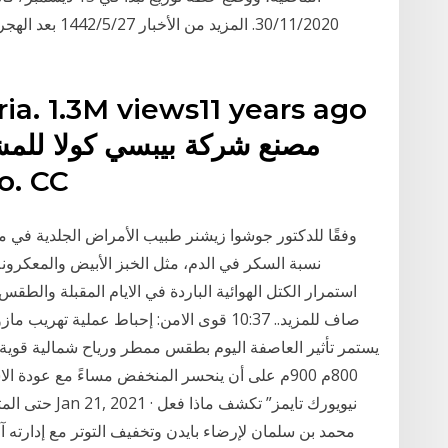
eria. 1.3M views11 years ago
مصنع شركة بيبسي كولا للمش
go. CC
نسبة السكر في الدم، مثل الخبز الأبيض والمعكرونة
800م 900م على أن ينحسر المنخفض مساءً مع عود