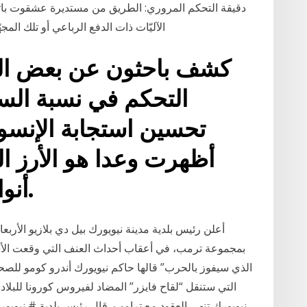
الآليّات ذات الدفع الرباعي أو تلك ال
كشف باحثون عن بعض ال
التحكم في نسبة ال
تحسين استجابة الإنسول
أنواع مختلفة من الأعشاب.
بمجموعة ترمب، في أعقاب أحداث العنف التي وقعت الأسب
الذي سيفوز بالحرب” قالها حاكم نيويورك أندرو كومو للصح
التي ستنقل “لقاح فايزر” المضاد لفيروس كورونا للبلاد ع
نيويورك تنهي العقود مع ترامب ️ قال رئيس بلدية # نيويورك