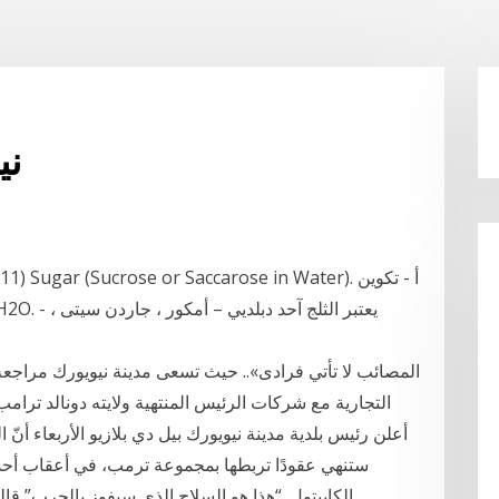
نيوي
التجارية مع شركات الرئيس المنتهية ولايته دونالد ترامب، 
ستنهي عقودًا تربطها بمجموعة ترمب، في أعقاب أح
الكابيتول. “هذا هو السلاح الذي سيفوز بالحرب” قال