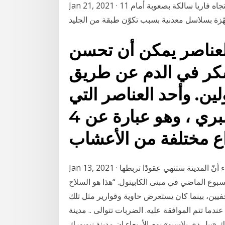
Jan 21, 2021 · 11 دقيقة التحكم المروري: الطريق من مستديرة عشقوت باتجاه فاريا سالكة بصعوبة أمام
مجهّزة بسلاسل معدنية بسبب تكوّن طبقة من الجليد
عناصر يمكن أن تحسن
سكر في الدم عن طريق
ين. وأحد العناصر التي
أظهرت وعدا هو الأرز البري ، وهو عبارة عن 4
Jan 13, 2021 · أعلن رئيس بلدية مدينة نيويورك بيل دي بلازيو الأربعاء أنّ المدينة ستنهي عقودًا تربطها
وع الماضي في مبنى الكابيتول. “هذا هو السلاح
فيين، بينما كان يستعرض حاوية وقوارير مثل تلك
ندما تتم الموافقة عليه. الضربات تتوالى .. مدينة
 «بيل دي بلاسيو» يوم الأربعاء إن مدينة نيويورك