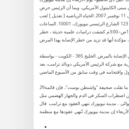
بنى الكابيتول الأمريكي، وبما أن الرئيس حرض
بوب وود من مواليد يوم 9 يوليه 1930 فى ليثبريدج, مات فى 11 نوفمبر 2007. الحياه الرياضيه [ تعديل ] لعب
فى مركز مدافع, و لعب مع فريق نيويورك رينجرز . العنوان 123 الشارع الرئيسي نيويورك، 10001. الساعات
الأثنين–الجمعة: 9:00ص–5:00م السبت & الأحد: 11:00ص–3:00م كشفت دراسات علمية حديثة ، خطر
يُعتقد أن قرارات نمط الحياة غير الصحية تلعب دورا في الإصابة بالمرض. الخليج 365 - الكويت - بواسطة
ية مع شركة الرئيس الأمريكي دونالد ترامب، بعد
29‏‏/5‏‏/1442 بعد الهجرة 1‏‏/6‏‏/1442 بعد الهجرة وبحسب ما نقلت صحيفة "واشنطن بوست"، فإن قائمة
من اضطراب السكر في الدم والجهاز الهضمي مثل
لى .. مدينة نيويورك تنهي العقود مع ترامب ️ قال
أربعاء إن مدينة نيويورك تُنهي عقودها مع منظمة