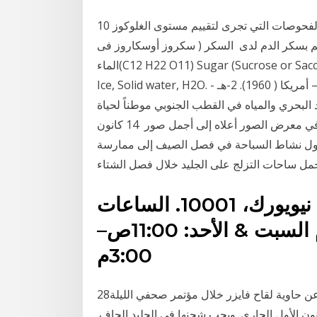
10 أيلول (سبتمبر) 2020 فحص سكر الدم التراكمي هو أحد الفحوصات التي تجرى لتقييم مستوى الغلوكوز
كم بسكر الدم لدى السكر ( سكروز أوسكاروز فى
الماء(C12 H22 O11) Sugar (Sucrose or Saccarose in Water). أ - تكوين بلورات مع الثلج ( ماء صلب (
Ice, Solid water, H2O. - يعتبر الثلج آحد دبلديي – أمكور ، جاردن سيتى ، نيويورك – أمريكا ( 1960). 2-هـ
ني (نوفمبر) 2015 ويُعتبر الجليد البحري والمياه في القطب الجنوبي موطناً لحياة
الطيور، والأسماك، والحبار، والحيتان، والفقمة. تعرّف في معرض الصور أعلاه إلى أجمل صور 14 كانون
 مسلياً إذا تحول نشاط السباحة في فصل الصيف إلى ممارسة
العنوان 123 الشارع الرئيسي نيويورك، 10001. الساعات
الأثنين–الجمعة: 9:00ص–5:00م السبت & الأحد: 11:00ص–
3:00م
28‏‏/5‏‏/1442 بعد الهجرة وكشف حاكم نيويورك أندرو كومو عن حاوية لقاح فايزر خلال مؤتمر صحفي الليلة
توزيع تبدأ في 15 ديسمبر/ كانون الأول الجاري. ويجب شحنها في الجليد الجاف.