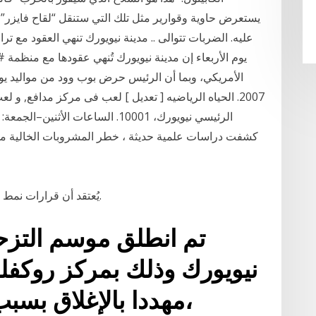
يستعرض حاوية وقوارير مثل تلك التي ستنقل “لقاح فايزر” ا
عليه. الضربات تتوالى .. مدينة نيويورك تنهي العقود مع تر
يوم الأربعاء إن مدينة نيويورك تُنهي عقودها مع منظم
كشفت دراسات علمية حديثة ، خطر المشروبات الخالية من
يُعتقد أن قرارات نمط الحياة غير الصحية تلعب دورا في الإصابة بالمرض.
تم انطلق موسم التزح
نيويورك وذلك بمركز روكفلر
مهددا بالإغلاق بسبب جائحة فيروس كورونا،