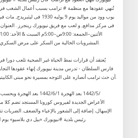
تُنهي عقودها مع منظمة # ترامب بسبب أعمال الشغب في م
المشروبات الخالية من السكر على مرض السكري، مؤكدة أنها قد تزيد من خطر الإصابة بهذا المرض.
فارس السلطان - تدرس مدينة نيويورك إنهاء عقودها التجار
أن حث ترامب أنصاره على التوجه بمسيرة نحو مبنى الكابيتول واقتحامه في وقت سابق من الأسبوع الماضي.
الأعراض الجديدة لفيروس كورونا المستجد تضم كلا 
الإسهال، إضافة إلى الشعور بالإعياء والضعف. الضربات تتوا
رئيس بلدية #نيويورك «بيل دي بلاسيو» يوم ال