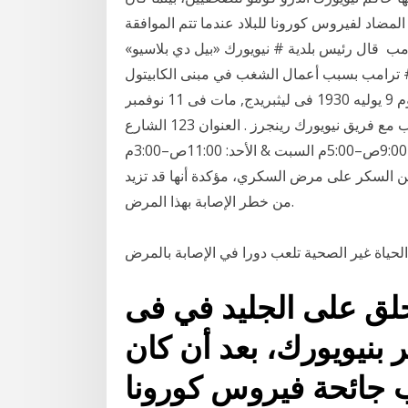
لمضاد لفيروس كورونا للبلاد عندما تتم الموافقة
امب ️ قال رئيس بلدية # نيويورك «بيل دي بلاسيو»
ة # ترامب بسبب أعمال الشغب في مبنى الكابيتول
الأمريكي، وبما أن الرئيس حرض بوب وود من مواليد يوم 9 يوليه 1930 فى ليثبريدج, مات فى 11 نوفمبر
2007. الحياه الرياضيه [ تعديل ] لعب فى مركز مدافع, و لعب مع فريق نيويورك رينجرز . العنوان 123 الشارع
الرئيسي نيويورك، 10001. الساعات الأثنين–الجمعة: 9:00ص–5:00م السبت & الأحد: 11:00ص–3:00م
 السكر على مرض السكري، مؤكدة أنها قد تزيد
من خطر الإصابة بهذا المرض.
لق على الجليد في فى
 بنيويورك، بعد أن كان