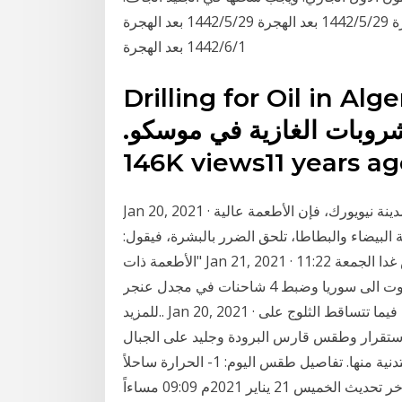
30/11/2020. المزيد من الأخبار 27‏‏/5‏‏/1442 بعد الهجرة 29‏‏/5‏‏/1442 بعد الهجرة 29‏‏/5‏‏/1442 بعد الهجرة
1‏‏/6‏‏/1442 بعد الهجرة
Drilling for Oil in Alg
روبات الغازية في موسكو.
146K views11 years a
Jan 20, 2021 · وفقًا للدكتور جوشوا زيشنر طبيب الأمراض الجلدية في مدينة نيويورك، فإن الأطعمة عالية
 البيضاء والبطاطا، تلحق الضرر بالبشرة، فيقول:
"الأطعمة ذات Jan 21, 2021 · 11:22 استمرار الكتل الهوائية الباردة في الايام المقبلة والطقس غدا الجمعة
صاف للمزيد.. 10:37 قوى الامن: إحباط عملية تهريب مازوت الى سوريا وضبط 4 شاحنات في مجدل عنجر
للمزيد.. Jan 20, 2021 · يستمر تأثير العاصفة اليوم بطقس ممطر ورياح شمالية قوية فيما تتساقط الثلوج على
ة الاستقرار وطقس قارس البرودة وجليد على الجبال
حتى المتدنية منها. تفاصيل طقس اليوم: 1- الحرارة ساحلاً Jan 21, 2021 · نيويورك تايمز” تكشف ماذا فعل
محمد بن سلمان لإرضاء بايدن وتخفيف التوتر مع إدارته آخر تحديث الخميس 21 يناير 2021م 09:09 مساءاً