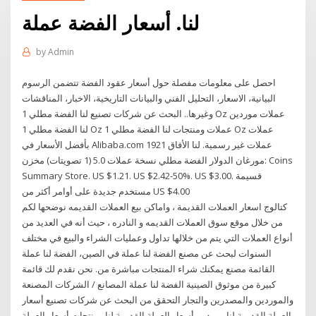
لنا. أسعار الفضة عملة
by
Admin
احصل على معلومات مفصلة حول أسعار عقود الفضة تتضمن الرسوم
البيانية، الاسعار، التحليل الفني والبيانات التاريخية، الاخبار، المناقشات
وغيرها.. البحث عن شركات تصنيع لنا الفضة مطلي 1 Oz عملات موردين
لنا الفضة مطلي 1 Oz عملات ومنتجات لنا الفضة مطلي 1 Oz عملات
بأفضل الأسعار في Alibaba.com عملات غير رسمية. لنا الأفاق 1921
مورغان الدولار الفضة مطلي نسخة عملات 5.0 (1 تصويتات) مخزن: Coins
Summary Store. US $1.21. US $2.42-50%. US $3.00. قسيمة
مستخدم جديدة على أوامر أكثر من US $4.00
كتالوج اسعار العملات القديمة ، واماكن بيع العملات القديمه نوضحها لكم
من خلال موقع سوق العملات القديمه و النادره ، حيث أنه في العديد من
أنواع العملات التي يتم من خلالها تداول وعمليات الشراء والبيع في مختلف
السنوات لبحث عن مصنع الفضة لنا عملة في الصين، الفضة لنا عملة
القائمة مصنع يمكنك شراء المنتجات مباشرة من. نحن نقدم لك قائمة
كبيرة من موثوق الصينية الفضة لنا عملة المصانع / الشركات المصنعة
والموردين والمصدرين والتجار التحقق من البحث عن شركات تصنيع أسعار
العملة القديمة لنا موردين أسعار العملة القديمة لنا ومنتجات أسعار العملة