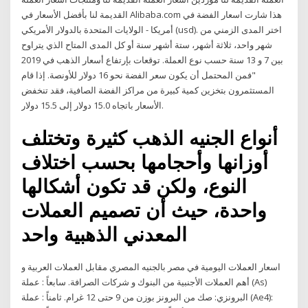
القديمة لنا بأفضل الأسعار في Alibaba.com هذا شارت اسعار الفضة في
أمريكا - الولايات المتحدة بالدولار الأمريكي (usd). اختر المدى الزمني من
شهر واحد، ثلاثة أشهر، ستة أشهر سنة أو كل المدى المتاح الذي يتراوح
بين 7 و 13 سنة حسب نوع العملة. توقعات بإرتفاع أسعار الذهب في 2019
"فمن المحتمل أن يكون سعر الفضة نحو 16 دولار للأونصة. إذا قام
المستثمرون بتخزين كمية كبيرة من مراكز الفضة الصافية، فقد تنخفض
الأسعار باتجاه 15.0 دولار إلى 15.5 دولار.
أنواع الجنيه الذهب كثيرة وتختلف
أوزانها وأحجامها بحسب اختلاف
النوع، ولكن قد تكون أشكالها
واحدة، حيث أن تصميم العملات
المعدني الذهبية واحد
اسعار العملات اليومية في مصر بالجنيه المصري مقابل العملات العربية و
أهم العملات الأجنبية من البنوك و شركات الصرافة. سابعاً : عملة (As)
البرونزي: صك من البرونز بوزن من 9 حتى 12 غرام. ثامناً : عملة (Ae4):