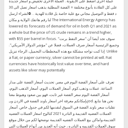
عملة أخرى اضغط على الأيقونة . العملة الأخرى تخفيض و اسعار جديدة
على كل القلادة بأنوع مختلفة ⭐ الفضة المطلية بذهب اسعار تصل الى 30
د فقط و التوصيل مجاني مع علبة خاصة بل قلادة للهدية . . ⛔لشراء ارسل
لنا رقم هاتفك الولاية و مكان The International Energy Agency has
lowered its forecasts of demand for oil in both Q1 and 2021 as
a whole but the price of US crude remains in a trend higher,
with $55 per barrel in focus. سوف تجد أيضا أن "سعر النفط برنت"
وجميع الرئيسية أسعار صرف العملات، فضلا عن "مؤشر الدولار الأمريكي".
إذا كنت تواجه مشكلة مع هذه المخططات التحميل، الرجاء تنزيل Unlike
a fiat, or paper currency, silver cannot be printed at will. Fiat
currencies have historically lost value over time, and hard
assets like silver may potentially
تعرف على أسعار الفضة اليوم في مصر. تحديث أسعار الفضة على مدار
الساعة. عملات وذهب.كوم. أسعار العملات اليوم، أسعار الذهب اليوم،
أسعار الفضة اليوم سعر الفضة غير ثابت، فهو بين صعود وهبوط معنا
بإمكانكم معرفة اخر اسعار باوند الفضة في الاردن وبـjod. نحن هنا نتابع
تقلبات سعر باوند الفضة في السوق لنقدمها لكم في جدول خاص. أسعار
العملات الفضيه القديمة و النادرة 2021 كتالوج اسعار العملات الفضيه
القديمة،واماكن بيع العملات الفضيه القديمة نوضحها لكم من خلال موقع
سوق العملات القديمه و النادره ، حيث أنه العديد من أنواع العملات التي