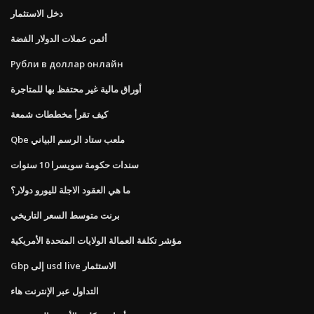
دخل الاستثمار
أثمن عملات الدولار الفضة
Рубли в доллар онлайн
أوراق مالية غير محتفظ بها للمتاجرة
كيف تقرأ مخططات شمعة
Qbe ملعب ستاد الرسم البياني
سندات حكومة سويسرا 10 سنوات
ما هي العقود الاجلة لليورو دولار؟
برنت متوسط ​​السعر التاريخي
مؤشر تكلفة العمالة الولايات المتحدة الأمريكية
Gbp إلى usd live الاستثمار
التداول عبر الإنترنت هاء