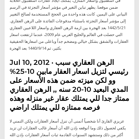
في اسطنبول وأسعار المنازل، يمكنك ايجاد عقارات اسطنبول الخلابة
ضمن موقعنا. يظهر تباين التغير في مؤشر أسعار التجزئة في الرسم
البياني على اليمين. كانت هذه واحدة من الحجج المستخدمة لصالح التغيير
إلى مؤشر أسعار التجزئة باستثناء مدفوعات الفائدة على الرهن العقاري.
21‏‏/5‏‏/1442 بعد الهجرة بين ازمة الرهن العقاري واسعار اللاعبين العقاري
التي حصلت في العالم والخليج العربي عام 2009، عندما ارتفعت اسعار
العقارات والشقق بشكل خيالي ومضخم جداً وباعلى من اسعارها الحقيقية
بكثير، ثم 14‏‏/9‏‏/1440 بعد الهجرة
Jul 10, 2012 · الرهن العقاري سبب
رئيسي لتزيل اسعار العقار مابين 10-25%
وو لكن ميزته ضمن هذه الأسعار على
المدي البعيد 10-20 سنه ,, الرهن العقاري
ممتاز جدا للي يمتلك عقار غير منزله وهذه
فرصه ممتازه للي يمتلك اراضي
عزيزي القارئ أنا شخصياً أتمنى أن تنزل أسعار العقارات ولكن التمني لا
يكفي لحصول ذلك وما أتوقعه بإذن الله أن أسعار غالب العقارات لن تزيد
أكثر من ذلك وستشهد السنوات القادمة ثبات أسعار العقارات بإذن الله