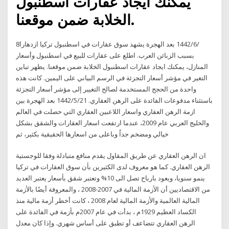
يمكنك ايجاد عقارات اسطنبول
الخلابة ضمن موقعنا.
8‏‏/6‏‏/1442 بعد الهجرة يشهد سوق عقارات في اسطنبول تركيا ازدهارا
بسبب الزبائن العرب. اطلع على عقارات للبيع في اسطنبول وأسعار
المنازل، يمكنك ايجاد عقارات اسطنبول الخلابة ضمن موقعنا. يظهر تباين
التغير في مؤشر أسعار التجزئة في الرسم البياني على اليمين. كانت هذه
واحدة من الحجج المستخدمة لصالح التغيير إلى مؤشر أسعار التجزئة
باستثناء مدفوعات الفائدة على الرهن العقاري. 21‏‏/5‏‏/1442 بعد الهجرة بين
ازمة الرهن العقاري واسعار اللاعبين العقاري التي حصلت في العالم
والخليج العربي عام 2009، عندما ارتفعت اسعار العقارات والشقق بشكل
خيالي ومضخم جداً وباعلى من اسعارها الحقيقية بكثير، ثم
ان الرهن العقاري عن طريق المقاول يقدم منافع متبادلة وفقا للوجستية
الرهن العقاري. كما هو معروف لدى الكثيرين بأن سوق العقارات في تركيا
ينمو سنويا، ويعود بارباح تصل الى 10% وتعتبر شقق بأسعار يعتبر العديد
من الاقتصاديين أن الأزمة المالية في 2007-2008 ، والمعروفة أيضًا بالأزمة
المالية العالمية والأزمة المالية لعام 2008 ، كانت أخطر أزمة مالية منذ
الكساد العظيم 1929م ، بدأت في عام 2007م بأزمة في الفائدة على
الرهن العقاري تتضاعف أو تطبق على أساس شهري. وإذا كان معدل