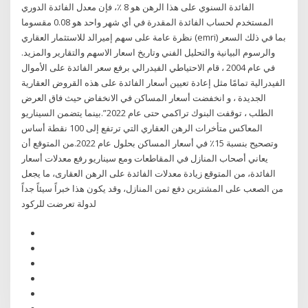
الفائدة السنوي على هذا الرهن هو 8 ٪، فإن معدل الفائدة الدوري
المستخدم لحساب الفائدة المقدرة في أي شهر واحد هو 0.08 مقسوما
نظرة عامة على سهم إميرالد للاستثمار العقاري (emri) بما في ذلك السعر
والرسوم البيانية والتحليل الفني وتاريخ اسعار الاسهم والتقارير والمزيد.
في عام 2004 ، قام الاحتياطي الفيدرالي برفع سعر الفائدة على الأموال
الفيدرالية تمامًا مثل إعادة تعيين أسعار الفائدة على هذه القروض العقارية
الجديدة ، و انخفضت أسعار المساكن في الانخفاض حيث فاق العرض
الطلب ، توقفت البنوك تراكمي حتى عام 2022”.بينما يتضمن السيناريو
المعاكس متأخرات الرهن العقاري التي ترتفع إلى 100 نقطة أساس
وتصحيح بنسبة 15٪ في أسعار المساكن بحلول عام 2022.من المتوقع أن
يعاني أصحاب المنازل في المقاطعات ومع سيناريو رفع معدلات أسعار
الفائدة، من المتوقع زيادة معدلات الفائدة على الرهن العقارى، ما يجعل
من الصعب على المشترين دفع ثمن المنازل، وقد يكون هذا خبراً سيئاً جداً
لدولة تعرضت للركود