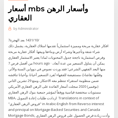
أسعار mbs وأسعار الرهن
العقاري
by
Administrator
7‏‏/10‏‏/1431 بعد الهجرة
افكار عقارية مربحة ومميزة استثمارياً تقدمها امتلاك العقارية، يشمل ذلك
شراء شقة وتأجيرها وشراء أرض وبناءها وبيعها. أفكار عقارية مربحة
وفرص استثمارية ناجحة جدول المحتويات لماذا يعتبر الاستثمار العقاري
من أفضل فرص 7 hours ago · يمكن أن يتناول التسعير من عدة أبعاد،
منها البعد الفقهي الشرعي؛ فقد وردت نصوص في دوواين السنة والأثر،
وقفَّتها نقاشاتٌ مستفيضة للفقهاء تُفرد التسعير أحيانا، وأحيانا تناقشه
ضمن منظومة استقراء تنتظم معه الاحتكار، ومنع 29 تشرين الثاني
(نوفمبر) 2020 سجلت أسعار الفائدة على الرهن العقاري الأمريكي
مستويات منخفضة قياسية ووفقاً لمؤشر جمعية بنوك الرهن العقاري
MBA، ازدادت طلبات إعادة التمويل Translations in context of
"قروض الرهن العقاري" in Arabic-English from Reverso interest
and principal on Mortgage-Backed Securities and Canada
Mortgage Bonds, وأدت زيادة فرص الحصول على قروض الرهن العقاري