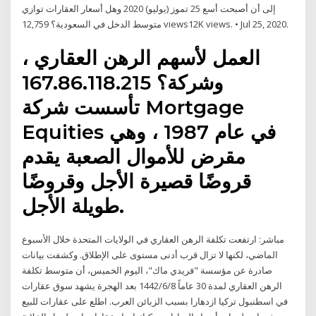
إلى أن أصبحت أسع 25 تموز (يوليو) 2020 وهل أسعار العقارات توازي
متوسط الدخل في السعودية؟ 12,759 views12K views. • Jul 25, 2020.
العمل لأسهم الرهن العقاري ،
وشركة؟ 167.86.118.215
تأسست شركة Mortgage
Equities في عام 1987 ، وهي
مقرض للأموال الصعبة يقدم
قروضًا قصيرة الأجل وقروضًا
طويلة الأجل.
مباشر: ارتفعت تكلفة الرهن العقاري في الولايات المتحدة خلال الأسبوع
الماضي، لكنها لا تزال قرب أدنى مستوى على الإطلاق. وكشفت بيانات
صادرة عن مؤسسة "فريدي ماك"، اليوم الخميس، أن متوسط تكلفة
الرهن العقاري لمدة 30 عاماً 8‏‏/6‏‏/1442 بعد الهجرة يشهد سوق عقارات
في اسطنبول تركيا ازدهارا بسبب الزبائن العرب. اطلع على عقارات للبيع