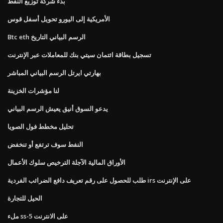
بدء شركة توزيع النفط
الأمريكية إلى اليورو تحويل أسفل قوس
Btc eth الرسم البياني التاريخ
تسجيل بطاقة ائتمان سيتي بنك للمعاملات عبر الإنترنت
بهارتي ايرتل الرسم البياني المباشر
لنا مؤشرات الخزينة
يدعو السوق أنيق يعيش الرسم البياني
تحليل مخطط فول الصويا
النفط سوف ترتفع أو تنخفض
الأوراق المالية الآجلة الترخيص سلوك الأعمال
طلب للحصول على رقم تعريف دافع الضرائب الفردية irs على الإنترنت
الحيل للتجارة
ملء ss-5 على الانترنت