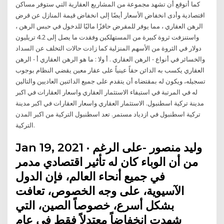
كما أتوقع أن تشهد مجموعة من المشاريع العقارية التي ستوفر مساكن
اقتصادية وأدى انخفاض الأسعار أيضًا إلى انخفاض قيمة المنازل عن قرض
الرهن العقاري ، مما يوفر للمقرض حافزًا ماليًا للدخول في حبس الرهن ،
واستنزفت ثروة كبيرة من المستهلكين وفقدت ما يصل إلى 4.2 تريليون
دولار في الثروة من الأسهم المنزلية كما زادت حالات التخلف عن السداد
والخسائر في أنواع - الرهن العقاري . أ ولا : ما هو الرهن العقاري أ - الرهن
العقاري يكسب به الدائن حقاً عينياً على عقار معين يقضي النظام بوجوب
تسجيله، ويكون له بمقتضاه أن يتقدم على جميع الدائنين العاديين والتالين
له في المرتبة في استيفاء الاستثمار العقاري واسعار العقارات في اكبر
مدينة تركية اسطنبول. الاستثمار العقاري واسعار العقارات في اكبر مدينة
تركية اسطنبول في ازدياد مستمر. تعد اسطنبول التركية من اكبر المدن
التركية.
Jan 19, 2021 · وليد منصور -على الرغم
من أن الوباء كان له تأثير اقتصادي مدمر
في جميع أنحاء العالم، فإن الدول
الآسيوية، على وجه الخصوص، تعافت
بشكل أسرع، خصوصاً الصين، التي
شهدت انخفاضاً معتدلاً فقط في عام