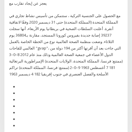
يعجز عن إيجاد تقارب مع
مع الحصول على الجنسية التركية ، ستتمكن من تأسيس نشاط تجاري في
المملكة المتحدة (المملكة المتحدة) حتى 31 ديسمبر 2020 وفقًا لاتفاقية
أنقرة. أعلنت السلطات الصحية في بريطانيا يوم الأربعاء، أنها سجلت
39237 إصابة جديدة بفيروس كورونا المستجد، مقارنة بـ36804 يوم
الثلاثاء. وضعت منظمة الصحة العالمية نوع من الخطة الخاصة بالعمل
العالمي للقاحات "gvap"، التي جاءت بعد أن أقرتها أكثر من 194 دولة من
الدول الأعضاء في جمعية الصحة العالمية وذلك منذ عام 2012 8–0–3
(ممتنع: فرنسا، المملكة المتحدة، الولايات المتحدة) الإمبراطورية البرتغالية
181 7 أغسطس 1963 9–0–2 (ممتنع: فرنسا، المملكة المتحدة) تراكم
الأسلحة والفصل العنصري في جنوب إفريقيا 182 4 ديسمبر 1963