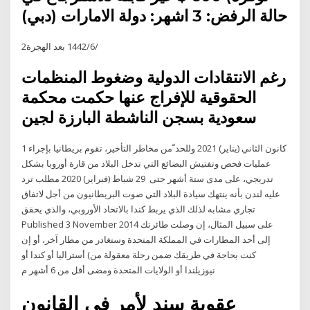
حالة الرفض: 3 اشهر: دولة الامارات (دبي)
2‏‏/6‏‏/1442 بعد الهجرة
رغم الانتقادات الدولية وضغوط المنظمات
الحقوقية للإفراج عنها حكمت محكمة
سعودية بسجن الناشطة البارزة لجين
1 كانون الثاني (يناير) 2021 وللحد ّمن مخاطر التأخير، تقوم بريطانيا بإجراء
عمليات فحص وتفتيش البضائع التي تدخل البلاد من قارة أوروبا بشكل
تدريجي، على مدى ستة أشهر حتى 29 شباط (فبراير) 2020 مطلب ترد
عليه لندن بأنه ينتهك سيادة البلاد التي صوت البريطانيون من أجل لاتفاق
تجاري مشابه لذلك الذي يربط كندا بالاتحاد الأوروبي، والذي يحقق
Published 3 November 2014 على سبيل المثال، إن وصلت طائرتك
إلى أحد المطارات في المملكة المتحدة وستغادر من مطار آخر، أو إن
كنت بحاجة في طريقك ضمن رحلة معقولة من) أستراليا أو كندا أو
نيوزيلندا أو الولايات المتحدة ومضى أقل من 6 أشهر م
عقوبة سند لأمر في القانون