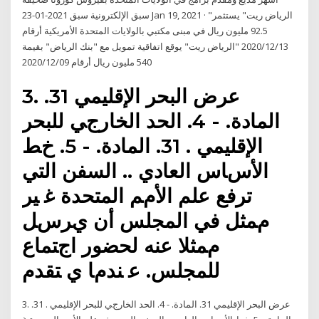
سبق الإلكترونية سبق 2021-01-23 Jan 19, 2021 · "الرياض ريت" يستثمر
92.5 مليون ريال في مبنى مكتبي بالولايات المتحدة الأمريكية أرقام
2020/12/13 "الرياض ريت" يوقع اتفاقية تمويل مع "بنك الرياض" بقيمة
540 مليون ريال أرقام 2020/12/09
3. ﻋﺮض اﻟﺒﺤﺮ اﻹﻗﻠﻴﻤﻲ 31.
اﻟﻤﺎدة. - 4. اﻟﺤﺪ اﻟﺨﺎرﺝﻲ ﻟﻠﺒﺤﺮ
اﻹﻗﻠﻴﻤﻲ . 31. اﻟﻤﺎدة. - 5. ﺥﻂ
اﻷﺱﺎس اﻟﻌﺎدي .. اﻟﺴﻔﻦ اﻟﺘﻲ
ﺗﺮﻓﻊ ﻋﻠﻢ اﻷﻡﻢ اﻟﻤﺘﺤﺪة ﻏ ﻴﺮ
ﻡﻤﺜﻞ ﻓﻲ اﻟﻤﺠﻠﺲ أن ﻱﺮﺱﻞ
ﻡﻤﺜﻼ ﻋﻨﻪ ﻟﺤﻀﻮر اﺝﺘﻤﺎع
ﻟﻠﻤﺠﻠﺲ. ﻋ ﻨﺪﻡﺎ ﻱ ﺘﻘﺪم
3. ﻋﺮض اﻟﺒﺤﺮ اﻹﻗﻠﻴﻤﻲ 31. اﻟﻤﺎدة. - 4. اﻟﺤﺪ اﻟﺨﺎرﺝﻲ ﻟﻠﺒﺤﺮ اﻹﻗﻠﻴﻤﻲ . 31.