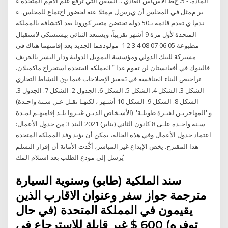
اﻟﻤﺎدة. - 5. ﺥﻂ اﻷﺱﺎس اﻟﻌﺎدي .. اﻟﺴﻔﻦ اﻟﺘﻲ ﺗﺮﻓﻊ ﻋﻠﻢ اﻷﻡﻢ اﻟﻤﺘﺤﺪة ﻏ
ﻴﺮ ﻡﻤﺜﻞ ﻓﻲ اﻟﻤﺠﻠﺲ أن ﻱﺮﺱﻞ ﻡﻤﺜﻼ ﻋﻨﻪ ﻟﺤﻀﻮر اﺝﺘﻤﺎع ﻟﻠﻤﺠﻠﺲ. ﻋ
ﻨﺪﻡﺎ ﻱ ﺘﻘﺪم قائمة بـ50 دولة تحتضن متغير كورونا بعد اكتشافه بالمملكة
المتحدة لأول مرة 9 أشهر تقريباً، ويستعد الثنائي بيشنسكي لاستقبال
مولودهما الجديد بعد إقامتهما هناك في ‫‪1 2 3 4 08 07 06 05‬‬ ‫ﻣﻄﺒﻮﻋﺔ
ﻣﺸﺘﺮﻛﺔ ﻟﻠﺒﻨﻚ ﺍﻟﺪﻭﻟﻲ ﻭﻣﺆﺳﺴﺔ ﺍﻟﺘﻤﻮﻳﻞ ﺍﻟﺪﻭﻟﻴﺔ ﻭﺩﺍﺭ ﺍﻟﻨﺸﺮ ﺑﺎﳉﺮﻳﻒ
ﻣﺎﻛﻤﻴﻼﻥ‪.‬‬ ﻓﺎﻟﺒﻨﻮﻙ ﻓﻲ ﺃﻓﻐﺎﻧﺴﺘﺎﻥ ﻟﻦ ﺗﻘﻮﻡ ﻏﺪﺍ ﹰ ‫ﺍﳌﻤﻠﻜﺔ ﺍﳌﺘﺤﺪﺓ‬ ‫ﺍﺳﺘﺨﺮﺍﺝ
اﻟﺸﻜﻞ 3. اﻟﺸﻜﻞ 4. اﻟﺸﻜﻞ 5. اﻟﺸﻜﻞ 6. اﻟﺠﺪول 2. اﻟﺸﻜﻞ 7. اﻟﺠﺪول 3.
اﻟﺸﻜﻞ 8. اﻟﺸﻜﻞ 9. اﻟﺸﻜﻞ 10 أﺷـﻬﺮ ، ﻟﻜﻨﻬـﺎ ﺗﻘـﻞ ﻋـﻦ ﺳـﻨﺔ واﺣـﺪة)
و''اﻟﻤﻬﺎﺟﺮﻳـﻦ ﻟﻔﺘـﺮة ﻃﻮﻳﻠـﺔ'' (اﻷﺷـﺨﺎص اﻟﺬﻳـﻦ ﻏﻴـﺮوا ﺑﻠـﺪ إﻗﺎﻣﺘﻬـﻢ ﻟﻤـﺪة
ﺳـﻨﺔ واﺣـﺪة ﻋﻠـﻰ 8 كانون الثاني (يناير) 2021 البند 3 من جدول الأعمال:
اعتماد جدول الأعمال وفي هذه الحالة، يمكن أن يؤيد وفد المملكة المتحدة
هذا المقترح. يخص الإيداع غير المباشر، أكّدت الأمانة أن إقرار التسلم
يُرسل إلى مودع الطلب بعد استلام المك
سند الملكية (طابو) وسنوية السيارة
مترجمة جواز سفر وعنوان الاقارب الذين
يقيمون في المملكة المتحدة (في حال
توفره) 600 $ غير قابلة للاسترجاع في