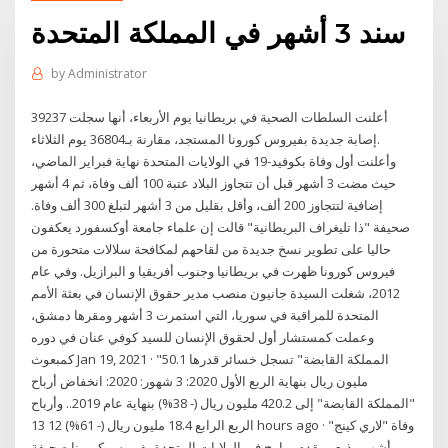
سند 3 أشهر في المملكة المتحدة
by
Administrator
أعلنت السلطات الصحية في بريطانيا يوم الأربعاء، أنها سجلت 39237
إصابة جديدة بفيروس كورونا المستجد، مقارنة بـ36804 يوم الثلاثاء.
وأعلنت أول وفاة بكوفيد-19 في الولايات المتحدة نهاية فبراير الماضي،
حيث مضت 3 أشهر قبل أن تتجاوز البلاد عتبة 100 ألف وفاة، ثم 4 أشهر
إضافية لتتجاوز 200 ألف، وأقل بقليل من 3 أشهر لتبلغ 300 ألف وفاة.
صحيفة "ذا تليغراف البريطانية" قالت إن علماء جامعة أوكسفورد يعكفون
حاليا على تطوير نسخ جديدة من لقاحهم لمكافحة سلالات متحورة من
فيروس كورونا ظهرت في بريطانيا وجنوب أفريقيا و البرازيل. وفي عام
2012، شغلت السيدة جانيون منصب مدير حقوق الإنسان في بعثة الأمم
المتحدة للمراقبة في سوريا، التي استمرت 3 أشهر ومقرها دمشق،
وعملت كمستشار أول لحقوق الإنسان للسيد كوفي عنان في دوره
كمبعوث Jan 19, 2021 · "المملكة القابضة" تسجل خسائر قدرها 50.1
مليون ريال بنهاية الربع الأول 2020: 3 شهور: 2020: انخفاض أرباح
"المملكة القابضة" إلى 420.2 مليون ريال (- 38%) بنهاية عام 2019.. وأرباح
الربع الرابع 18.4 مليون ريال (- 61%) 12 13 hours ago · وفاة "لاري كينج"
أشهر مذيع ومقدم برامج في الولايات المتحدة بفيروس كورونا صحيفة