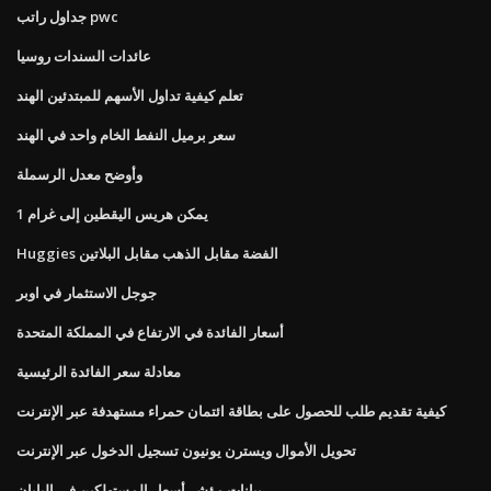
جداول راتب pwc
عائدات السندات روسيا
تعلم كيفية تداول الأسهم للمبتدئين الهند
سعر برميل النفط الخام واحد في الهند
وأوضح معدل الرسملة
1 يمكن هريس اليقطين إلى غرام
Huggies الفضة مقابل الذهب مقابل البلاتين
جوجل الاستثمار في اوبر
أسعار الفائدة في الارتفاع في المملكة المتحدة
معادلة سعر الفائدة الرئيسية
كيفية تقديم طلب للحصول على بطاقة ائتمان حمراء مستهدفة عبر الإنترنت
تحويل الأموال ويسترن يونيون تسجيل الدخول عبر الإنترنت
بيانات مؤشر أسعار المستهلكين في اليابان