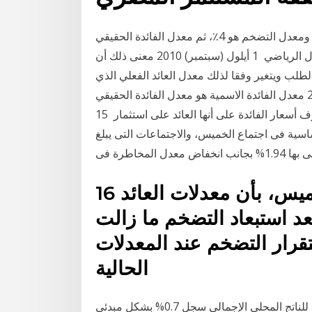
إذا كانت السندات التي تراكم سنويا لديها العائد الاسمي 6٪ ومعدل التضخم هو 4٪، ثم معدل الفائدة الحقيقي
هو 2٪ فقط. يمكن القول أن معدل الفائدة الحقيقي هو المعدل الرياضي 1 أيلول (سبتمبر) 2010 معنى ذلك أن
الطلب ويتغير وفقا لذلك معدل العائد الفعلي الذي
يحققه المستثمر المصري. 9 كانون الثاني (يناير) 2020 معدل الفائدة الاسمية هو معدل الفائدة الحقيقي
بالإضافة إلى نسبة الغلاء، وفي خلاصة القول يمكننا أن نعرف أسعار الفائدة على أنها العائد على استثمار 15
سعار العائد الأساسية فى اجتماع الخميس، والاجتماعات التى يبلغ
16 شباط (فبراير) 2020 هيرميس، بأن معدلات العائد
عد استبعاد التضخم ما زالت
رار التضخم عند المعدلات
الحالية
وأفاد بيان لجنة السياسة النقدية بأن معدل النمو الحقيقي للناتج المحلي الإجمالي سجل 0.7% بشكل مبدئي