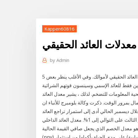
Kappen60816
معدلات العائد الحقيقي
by
Admin
5 تموز (يوليو) 2017 وأنت كمستثمر يجب أن تنظر إلى معدل العائد الحقيقي لأموالك. وفي الأغلب ينظر بعض
ية المعلومات للتضخم. لذلك ، يشير معدل العائد
مال بمرور الوقت. ذكرت وكالة بلومبرج للأنباء ان
ل ديسمبر الحالي أدى إلى استمرار تراجع العائد
الحقيقي على سندات الخزانة العشرية الروسية للشهر الثالث على التوالي إلى 1%. معدل العائد الداخلي (irr)
و معدل الخصم الذي يجعل صافي القيمة الحالية (npv) صافي القيمة الحالية (npv) صافي القيمة الحالية
(npv) هو قيمة جميع التدفقات النقدية المستقبلية (الإيجابية والسلبية) على مدى الحياة بأكملها من استثمار