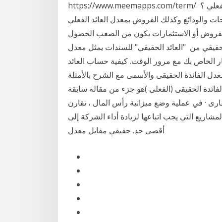
https://www.meemapps.com/term/ إخواني فى الله من منكم يستطيع ان يشرح معدل العائد الفعلي ؟
 والودائع وكذلك القروض بمعدل العائد الفعلي
 القروض أو الاستثمارات يكون من الصعب الحصول
حقيقي من "العائد الحقيقي" للسندات يمثل معدل
ار الخاص بك مع مرور الوقت. كيفية حساب العائد
يقي و العائد الحقيقي. 28 شباط (فبراير) 2018 معدل الفائدة الحقيقى والأسمى مع الشرح بالأمثلة
فائدة الحقيقى (الفعلى )هو جزء من مقالة سابقة
رى · في عملية وضع ميزانية رأس المال ، تقارن
شاريع التي يجب اتباعها لزيادة أداء الشركة إلى
أقصى حد. حقيقي مقابل معدل