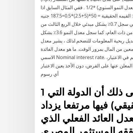
سعر السهم الحقيقي= القيمة الاسميه*(العائد السنوي +معدل النمو السنوي) *1/2 . ففي المثال السابق اذا
كان السهم يحقق معدل نمو سنوي 2.5% فأن قيمته تصبح: القيمه الحقيقية = 50*(5+2.5)*0.5=187.5 جنيه
وأضاف البنك، أن معدل النمو الحقيقي للناتج المحلي الإجمالي سجل 0.7٪ بشكل مبدئي خلال الربع الثالث من
عام 2020، مرتفعاً عن سالب 1.7٪ خلال الربع السابق من ذات العام، كما سجل معدل النمو 3.6٪ بشكل
ديل ربحية المعلومات للتضخم.لذلك ، يشير معدل
غ معين من المال بمرور الوقت. ما هو معدل الفائدة
الاسمي Nominal interest rate. يشير سعر الفائدة الاسمي إلى سعر الفائدة قبل أخذ التضخم في الاعتبار،
لمعلن عنها على القرض، دون الأخذ بعين الاعتبار
أي رسوم
1 أيلول (سبتمبر) 2010 معنى ذلك أن الدولة التي
قي) فيها مرتفعا يزداد
دل العائد الفعلي الذي