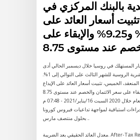
ية بالبنك المركزي في
ثبيت أسعار العائد على
الإيداع والإقراض عند 8.25% و9.25% والإبقاء على
عار المستهلك في روسيا خلال ديسمبر الحالي أدى
إلى استمرار تراجع العائد الحقيقي على سندات الخزانة العشرية الروسية للشهر الثالث على التوالي إلى 1%.
منعقد، الخميس، تثبيت أسعار العائد على الإيداع
والإقراض عند 8.25% و9.25% والإبقاء على سعر الائتمان والخصم عند مستوى 8.75%. Jan 16, 2021 ·
اقتصاد «المركزي» يكشف تطورات معدل التضخم العام خلال 2020 السبت 16/يناير/2021 - 07:48 م
جراءات استباقية لمواجهة تداعيات فيروس كورونا
بحلول منتصف مارس ..
معدل العائد الحقيقي بعد الضريبة. After-Tax Real Rate Of Return. BOOKMARK. SHARE.