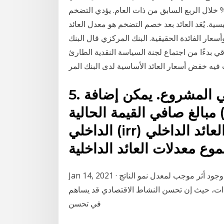
ال الربع الثالث من عام 2020، مرتفعاً عن سالب 1.7% خلال الربع السابق من ذات العام. يؤدي التضخم
ية. يُعَد العائد بعد خصم التضخم هو معدل العائد
سعار الفائدة الحقيقية. البنك المركزي قال البنك
ي بدءًا من اجتماع لجنة السياسة النقدية الطارئ
5. تشارك استثمارات متعددة في المشروع. يمكن إضافة
مبالغ صافي القيمة الحالية (npv) ولكن معدلات العائد
الداخلي (irr) ليست كذلك. معدل العائد الداخلي (irr) ككل
Jan 14, 2021 · وعلى صعيد المتغيرات الاقتصادية، أستنتجت الدراسة وجود أثر موجب لمعدل نمو الناتج
دات، حيث إن تحسن النشاط الاقتصادي قد يساهم
في تحسن