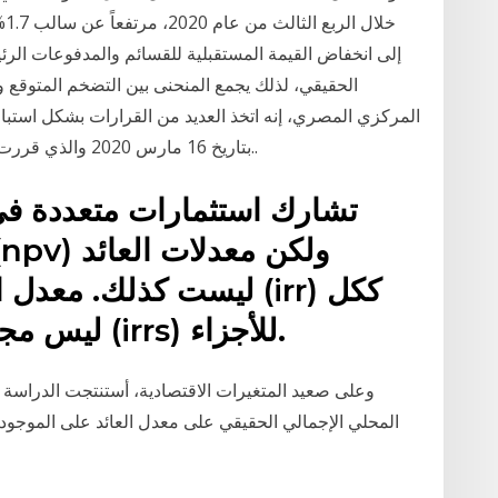
خل
إلى انخفاض القيمة المستقبلية للقسائم والمدفوعات الرئيس
الحقيقي، لذلك يجمع المنحنى بين التضخم المتوقع وأ
المركزي المصري، إنه اتخذ العديد من القرارات بشكل استباق
بتاريخ 16 مارس 2020 والذي قررت فيه خفض أسعار العائد الأساسية لدى البنك المر..
ليس مجموع معدلات العائد الداخلية (irrs) للأجزاء.
المحلي الإجمالي الحقيقي على معدل العائد على الموجو