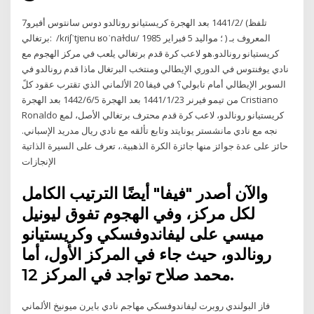
7‏‏/2‏‏/1441 بعد الهجرة كريستيانو رونالدو دوس سانتوس أفيرو (تلفظ
برتغالي: ‎ /kɾiʃˈtjɐnu ʁoˈnaɫdu/ ‏ ؛ مواليد 5 فبراير 1985) المعروف بـ
كريستيانو رونالدو.هو لاعب كرة قدم برتغالي يلعب في مركز الهجوم مع
نادي يوفنتوس في الدوري الإيطالي و‌منتخب البرتغال ماذا قدم رونالدو في
السوبر الإيطالي أمام نابولي؟ في فيفا 20 الألماني الذي تقترب عقود كلً
من تيمو فيرنر 23‏‏/1‏‏/1441 بعد الهجرة 5‏‏/6‏‏/1442 بعد الهجرة Cristiano
Ronaldo كريستيانو رونالدو، لاعب كرة قدم محترف برتغالي الأصل، لمع
نجه مع نادي مانشستر يونايتد وتابع تألقه مع نادي ريال مدريد الإسباني.
حائز على عدة جوائز منها جائزة الكرة الذهبية.، تعرف على السيرة الذاتية
الإنجازات
والآن أصدر "فيفا" أيضًا الترتيب الكامل
لكل مركز، وفي الهجوم تفوق ليونيل
ميسي على ليفاندوفسكي وكريستيانو
رونالدو، حيث جاء في المركز الأول، أما
محمد صلاح تواجد في المركز 12.
فاز البولندي روبرت ليفاندوفسكي مهاجم نادي بايرن ميونيخ الألماني