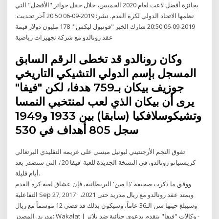
بجائزة أفضل لاعب لعام 2020 الخميس، خلال حفل جوائز "الأفضل" التي
نظمها الاتحاد الدولي لكرة القدم. نشر: 2019-09-06 20:50 آخر تحديث:
2019-09-06 20:50 شارك الخبر "فوتبول ليكس": 178 مليون دولار قيمة
عقد رونالدو مع شركة تجهيزات رياضية
وكان رونالدو قد تخطى الرقم السابق
المسجل بإسم الدولي التشيكي التاريخي
جوزيف بيكان بـ759 هدفا، لكن "فيفا"
يرى أن بيكان الذي لعب لمنتخبي النمسا
وتشيكوسلافكيا (سابقا) بين 1933 و1949
سجل 805 أهداف في 530
تفوق النجم الأرجنتيني ليونيل ميسي على غريمه التقليدي البرتغالي
كريستيانو رونالدو، في النسخة الجديدة للعبة 'فيفا 20'، التي ستصدر بعد
أيام قليلة.
ووفق ما ذكرت صحيفة 'ذا صن' البريطانية، فإن عشاق لعبة كرة القدم
التفاعلية Sep 27, 2017 · ويمتد عقد رونالدو مع ريال مدريد حتى 2021،
وسيبلغ حينها سن الـ36 عاماً، وسيكون بذلك قد قضى 12 موسماً مع ريال
مدريد. المصدر: Wakalat | وكالات "فيفا" يتقدم بدعوى جنائية ضد بلاتر -