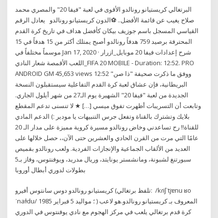
البرتغالي كريستيانو رونالدو الأقوى في لعبة "فيفا 20" والمصري محمد
صلاح يغيب عن قائمة الأفضل.. ‏⚽️الدون كريستيانو رونالدو ⁦ ⁩ يعادل الرقم
القياسي المسجل باسم جوزيف بيكان كأفضل هداف في تاريخ كرة القدم
المحترفة برصيد 759 هدفاً رونالدو أصبح يمتلك أكثر من 15 هدفاً في 15
موسماً مختلفاً في Jan 17, 2020 · شرح إعدادات فيفا 20 موبايل_ازرار
اللعب الأقمصة شعار النادي_FIFA 20 MOBILE - Duration: 12:52. PRO
ANDROID GM 45,653 views 12:52 ووفق ما ذكرت صحيفة "ذا صن"
البريطانية، فإن عشاق لعبة كرة القدم التفاعلية سيستقبلون النسخة
الجديدة من لعبة "فيفا 20" الشهيرة يوم الـ27 من شهر أيلول الجاري.
وتابعت أن التسريبات أظهرت تفوق ميسي […] ★ لا تنسنى تدعم المقطع
بلايك وتشترك بالقناة وتفعل جرس التنبيهات يا مودير :) الدعم المادي
للقناة!! رح تساعدني وخاض رونالدو مسيرة كروية مميزة على مدار الـ 20
عامًا التي مرت من القرن الحادي والعشرين حتى الآن،، حصل خلالها على
العديد من الألقاب الجماعية والإنجازات الفردية. ولعب رونالدو بقميص
سبورتنغ لشبونة، ومانشستر يونايتد، وريال مدريد، ويوفنتوس، وفاز بـ5
بطولات لدوري أبطال أوروبا
كريستيانو رونالدو دوس سانتوس أفيرو (تلفظ برتغالي: ‎ /kɾiʃˈtjɐnu ʁo
ˈnaɫdu/ ‏ ؛ مواليد 5 فبراير 1985) المعروف بـ كريستيانو رونالدو.هو لاعب
كرة قدم برتغالي يلعب في مركز الهجوم مع نادي يوفنتوس في الدوري