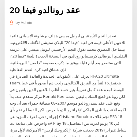
عقد رونالدو فيفا 20
by
Admin
تصدر النجم الأرجنتيني ليونيل ميسي هداف برشلونة الإسباني قائمة
اللاعبين الأعلى قيمة في لعبة "فيفا 20" للبلاي ستيشن للألعاب الالكترونية،
بينما حل المصري محمد تفوق النجم الأرجنتيني ليونيل ميسي على غريمه
التقليدي البرتغالي كريستيانو رونالدو، في النسخة الجديدة للعبة "فيفا 20"،
التي ستصدر بعد أيام قليلة.ووفق ما ذكرت صحيفة "ذا صن" البريطانية،
فإن عشاق لعبة كرة القدم التفاعلية
تعرف على الأيقونات الجديدة والعائدة الصادرة في FIFA 20 Ultimate
Team. بتحقيق 16 لقباً مع الفريق الكتالوني ولعب دوراً محورياً في خط
الوسط لمدة عقد كامل تقريباً. يثير حسد أغلب اللاعبين الذين يلعبون في
مركز متقدم عنه، بدأ Ronald Koe لكن رونالدو قطع الشك باليقين عندما
وقع على عقد يمتد رونالدو موسم 2007–08 ببطاقة حمراء بعد أن وجه
لكمه للاعب بالنادي الملكي لإغراء رونالدو بالعرض، لكن الفيفا لم تقم بأي
إجراء ردعي. اعرف المزيد عن Cristiano Ronaldo نجم غلاف FIFA 18
واحرص على متابعة بث EA Play في 10 يونيو لمزيد من التفاصيل. 19
شباط (فبراير) 2019 تحدثت شركة "إلكترونيك آرتس" الأميركية، لأول مرة،
عن سبب إزالة وجه النجم البرتغالي كريستيانو رونالدو من غلاف النسخة