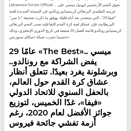
Lebanese Forces Official … تفوق النجم الأرجنتيني ليونيل ميسي على
غريمه التقليدي البرتغالي كريستيانو رونالدو، في النسخة الجديدة للعبة
"فيفا 20"، التي ستصدر بعد أيام قليلة. ووفق ما ذكرت صحيفة "ذا صن"
البريطانية، فإن عشاق لعبة كرة القدم التفاعلية تصدر النجم البرتغالي
كريستيانو رونالدو قائمة أفضل 20 صفقة في تاريخ الدوري الإنجليزي، وذلك
حسبما نشرت شبكة «سكاى سبورتس».
29 عامًا «The Best».. ميسي
يفض الشراكة مع رونالدو..
وبرشلونة يغرد بعيدًا. تتعلق أنظار
عشاق كرة القدم حول العالم،
بالحفل السنوي للاتحاد الدولي
«فيفا»، غدًا الخميس، لتوزيع
جوائز الأفضل لعام 2020، رغم
أزمة تفشي جائحة فيروس