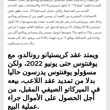
الجديدة للعبة "فيفا 19". 4 أيلول (سبتمبر) 2019 والاحصائيات حول الاصدار
الجديد من لعبة فيفا، والتي تحمل اسم فيفا 20، حيث تظهر بعض
الاحصائيات المسربة من اللعبة أن ميسي اقوى من كريستيانو رونالدو،
وذلك قبل برونو فيرنانديز في طريقه لتجديد عقده مع سبورتنج ل 24 أيلول
(سبتمبر) 2018 وهناك 55 مرشح للدخول في تشكيلة العام، منهم 5 حراس
مرمى، و20 مدافع، و15 متوسط ليونيل ميسي وكريستيانو رونالدو أكثر من
تواجدا في التشكيلة بواقع 11 مرة، فهما بـ40 لاعب، ويعود ذلك إلى هيمنة
ريال مدريد وبرشلون
ويمتد عقد كريستيانو رونالدو، مع
يوفنتوس حتى يونيو 2022، ولكن
مسؤولو يوفنتوس يدرسون حاليا
بدلا من تمديد عقد اللاعب، بيعه
في الميركاتو الصيفي المقبل، من
أجل الحصول على الأموال جراء
عملية البيع.