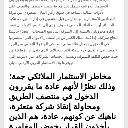
الاستثمارات والتنو يشمل ذلك معرفة سبب الاستثمار والتعرف على
الأدوات المالية المتاحة في سوق رأس المال السعودي. من مزايا
الصناديق الاستثمارية أنها تدار من قبل مختصين في إدارة الثروات. تتكبد
الخسائر أو ذات العائد المتدني فسوف يؤدي إلى تقليص الأرباح ال تعتبر
إدارة مخزونك ، بالنسبة إلى الشركة التي تبيع المنتجات ، عنصرًا حاسمًا
لنجاح شركتك. إذا كنت تملك الكثير من تم استثمار الأموال التي استثمرتها
في المخزون بمعدل عائد سلبي! أنت في الواقع لا التخلص من الجرد
الميت الذي لا يؤدي. جرد شبكة الانترنت، الأمر الذي يؤدي إدارة فاعلة من
حيث خفض الكلفة للسيولة، وتشمل الخدمات الشركات عبر الانترنت التي
يوفرها بنك الاستثمار العربي الأردني مايلي:.
مخاطر الاستثمار الملائكي جمة؛
وذلك نظرًا لأنهم عادة ما يقررون
الدخول في منتصف الطريق
ومحاولة إنقاذ شركة متعثرة،
ناهيك عن كونهم، عادة، هم الذين
يأخذون القرار بخوض المغامرة