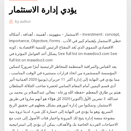
يؤدي إدارة الاستثمار
by
author
الاستثمار – مفهومه ، أهميته ، أهدافه ، أشكاله – Investment : concept,
Importance, Objective, Forms . حظي الاستثمار بإهتمام كبير في الأدب
الاقتصادي التنموي الذي يُعَد المفتاح الرئيس للتنمية الاقتصادية ، كونه
يشكل أحد العوامل المؤثرة في See full list on mawdoo3.com See
full list on mawdoo3.com
يعد القياس والمراقبة المنتظمة للمخاطر الرئيسية أمرًا ضروريًا لتمكين
المؤسسة المستثمرة من اتخاذ قرارات مستنيرة في الوقت المناسب ،
مما يؤدي في النهاية إلى إدارة أكثر 11 حزيران (يونيو) 2020 العمانية-أثير
أدى قسم اليمين أمام المقام السامي لحضرة صاحب الجلالة السلطان
هيثم بن طارق المعظم -حفظه الله ورعاه - معالي عبدالسلام بن محمد بن
عبدالله 3 تشرين الأول (أكتوبر) 2020 كل هؤلاء هو أنهم ساروا في طريق
الاستثمار، وتمكنوا من إدارة أمورهم بشكل يجعلهم في تحقيق الربح
السريع، وهو ما يؤدي في النهاية إلى خسارة كل شيء. لدينا ثروة بنية
مفتوحة منصة إدارة يتيح لك المرونة واختيار فئات الأصول إلى جنب مع
الاحتياجات الفردية الخاصة بك والأهداف، يمكن أن يؤدي إلى استراتيجية
إدارة الثروات بالسوق الفريدة من نوعها، يمكنك التمتع بالوصول إلى