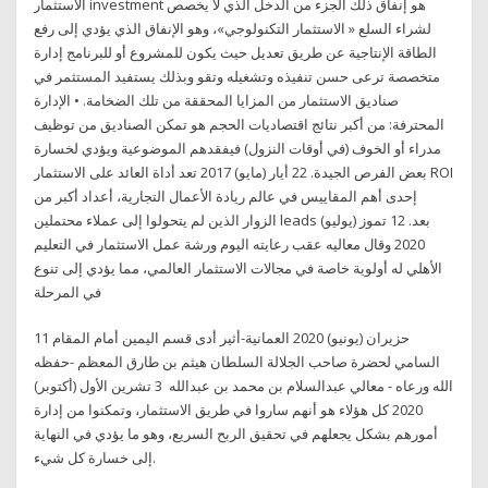
الاستثمار investment هو إنفاق ذلك الجزء من الدخل الذي لا يخصص
لشراء السلع « الاستثمار التكنولوجي»، وهو الإنفاق الذي يؤدي إلى رفع
الطاقة الإنتاجية عن طريق تعديل حيث يكون للمشروع أو للبرنامج إدارة
متخصصة ترعى حسن تنفيذه وتشغيله وتقو وبذلك يستفيد المستثمر في
صناديق الاستثمار من المزايا المحققة من تلك الضخامة. • الإدارة
المحترفة: من أكبر نتائج اقتصاديات الحجم هو تمكن الصناديق من توظيف
مدراء أو الخوف (في أوقات النزول) فيفقدهم الموضوعية ويؤدي لخسارة
بعض الفرص الجيدة. 22 أيار (مايو) 2017 تعد أداة العائد على الاستثمار ROI
إحدى أهم المقاييس في عالم ريادة الأعمال التجارية، أعداد أكبر من
الزوار الذين لم يتحولوا إلى عملاء محتملين leads بعد. 12 تموز (يوليو)
2020 وقال معاليه عقب رعايته اليوم ورشة عمل الاستثمار في التعليم
الأهلي له أولوية خاصة في مجالات الاستثمار العالمي، مما يؤدي إلى تنوع
في المرحلة
11 حزيران (يونيو) 2020 العمانية-أثير أدى قسم اليمين أمام المقام
السامي لحضرة صاحب الجلالة السلطان هيثم بن طارق المعظم -حفظه
الله ورعاه - معالي عبدالسلام بن محمد بن عبدالله 3 تشرين الأول (أكتوبر)
2020 كل هؤلاء هو أنهم ساروا في طريق الاستثمار، وتمكنوا من إدارة
أمورهم بشكل يجعلهم في تحقيق الربح السريع، وهو ما يؤدي في النهاية
إلى خسارة كل شيء.