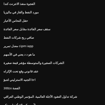
الفجوة منفذ الانترنت كندا
مورد النفط والغاز في ماليزيا
حقل النحاس الأخبار
سقف سعر الفائدة مقابل سعر الفائدة
صافي ربح شركات النفط
معدل تمرير cipm iapp
ما هو د د يعني في الأسهم
الشركات الصغيرة والمتوسطة مؤشر قبعة صغيرة
عقد قانوني وقع تحت الإكراه
الجنيه الاسترليني لتنبؤ brl
300zx الفضة
شركة تداول العقود الآجلة العالمية. المؤتمر الوطني العراقي
أفضل رينكو afl لأميبروكير