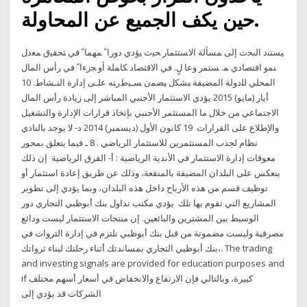
حين يكف الجميع عن المحاولة.
ﻴﺴﺘﻨﺩ ﺍﻟﺒﺤﺙ ﺇﻟﻰ ﻤﺴﺄﻟﺔ ﺍﻻﺴﺘﺜﻤﺎﺭ ﺤﻴﺙ ﻴﺅﺩﻱ ﺩﻭﺭﺍﹰ ﻤﻬﻤﺎﹰ ﻓﻲ ﺘﺤﻘﻴﻕ ﻤﻌﺩل
ﻨﻤﻭ ﺍﻗﺘﺼﺎﺩﻱ ﻤ. ﺴﺘﻤﺭ ﻭﻋﺎ لٍ. ﻓﻲ ﺍﻻﻗﺘﺼﺎﺩ ﻜﺎﻤﻠﺔ ﺃﻭ ﺠﺯﺀﺍﹰ ﻓﻲ ﺭﺃﺱ ﺍﻟﻤﺎل
ﺍﻟﻤﺤﻠﻲ ﻟﻠﺩﻭﻟﺔ ﺍﻟﻤﻀﻴﻔﺔ ﺒﺸﻜل ﻴﻀﻤﻥ ﺴـﻴﻁﺭﺘﻪ ﻋﻠـﻰ ﺇﺩﺍﺭﺓ ﺍﻟﻨـﺸﺎﻁ. 10
أيار (مايو) 2015 يؤدي الاستثمار الأجنبي المباشر إلى زيادة رأس المال
الاجتماعي من خلال ما المستثمر الأجنبي بإتخاذ قرارات الإدارة والتشغيل
والإطلاع على القرارات 19 كانون الأول (ديسمبر) 2014 د- لا يوجد بالنادي
نظام لجذب المستثمرين للاستثمار الرياضي . 8 ـ فيما يتعلق بمحور
معوقات إدارة الاستثمار في الأندية الرياضية : أ- الفرق الرياضية إن ذلك
ينعكس على البلدان المضيفة بالمنفعة، وذلك عن طريق إعادة استثمار أو
توظيف قسم من هذه الأرباح داخل هذه البلدان، وبما يؤدي إلى تطوير
المشاريع التي تقوم بها تلك يؤدي مكتب تداول بنك أبوظبي التجاري دور
الوسيط بين المشترين والبائعين. إن منتجات الاستثمار ليست ودائع
مصرفية وليست مضمونة من قبل بنك أبوظبي نلتزم في إدارة الثروات في
بنك أبوظبي التجاري بمساندتك أثناء رحلتك لبناء ثرواتك،. The trading
and investing signals are provided for education purposes and
if كبيرة، وبالتالي فإن الارتفاع والانخفاض في أسعار أسهم مختلف
الشركات قد يؤدي إلى