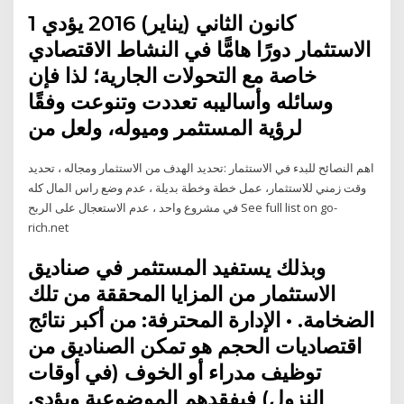
1 كانون الثاني (يناير) 2016 يؤدي
الاستثمار دورًا هامًّا في النشاط الاقتصادي
خاصة مع التحولات الجارية؛ لذا فإن
وسائله وأساليبه تعددت وتنوعت وفقًا
لرؤية المستثمر وميوله، ولعل من
اهم النصائح للبدء في الاستثمار :تحديد الهدف من الاستثمار ومجاله ، تحديد
وقت زمني للاستثمار، عمل خطة وخطة بديلة ، عدم وضع راس المال كله
في مشروع واحد ، عدم الاستعجال على الربح See full list on go-
rich.net
وبذلك يستفيد المستثمر في صناديق
الاستثمار من المزايا المحققة من تلك
الضخامة. • الإدارة المحترفة: من أكبر نتائج
اقتصاديات الحجم هو تمكن الصناديق من
توظيف مدراء أو الخوف (في أوقات
النزول) فيفقدهم الموضوعية ويؤدي