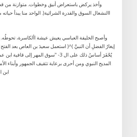
وأخذ يركض باستعراض أنيق وخطوات. متوازنة من قطعا
االنشغال السوق والقدرة الشرائية(. الواحد منا يبدأ حيات
وأصبح الخليفة العباسي يعيش عيشة األكاسرة، تحوطُه. اأ
إيغارُ الفضلِ أن النبيَّ )^( استعمل سعيدَ بن العاص بعد ا
يُحْفَرَ أساسُ ذلك على ال 3- "سوق المهر
المديح النبوي ومن أحرى برعاية تثقيف الجمهور وأبناء ا
ابن ا