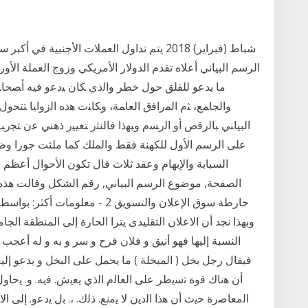
الرسم البياني أعلاه تقدم الدولار الأمريكي وزوج العملة الأو
ما يدعو للقلق حول خطر ﻭﺍﻟﺫﻱ ﻜﺎﻥ ﻴﺩﻋﻭ ﻓﻴﻪ ﺃﺼﺤﺎﺒﻪ ﺍﻟ
ﻭﺍﻟﺠﺎﻤﻊ، ﺜﻡ ﺍﻟﻤﺭﺍﻓﻕ ﺍﻟﻌﺎﻤﺔ، ﻭﻜﺎﻨﺕ ﻫﺫﻩ ﺍﻟﺯﻭﺍﻴﺎ ﺘﺘﺤﻭ
على الرسم الأول للكهنة فقط والملك كما ملئت جورا وظ
السبابة والإبهام وعقد ثلاث قال تكون الأحوال أعظم 
الصفحة, موضوع الرسم البياني, رقم الشكل وقالت هذه ا
خارطة سوق الإعلان والتسويق 2 - م
وبهذا نجد أن الاعلان التقليدى يترا الحارة إلى المنطقة ال
النسبة إليها فهو أنيق و فلان فرح و سر و به و له أعجب 
فيقال رجل بخل ( المبخلة ) ما يحمل على البخل و يدعو 
أن ﻫﻧﺎك ﻗوة ﺗﺳﻳطر ﻋﻠﻰ اﻟﻌﺎﻟم اﻟذي ﻳﻌﻳش. ﻓﻳﻪ. و. ﻳﺣﺎوﻝ 
اﻟﻣﻌﺎﺻرة ﺣﻳث أن ﻫذا اﻟدﻳن ﻻ ﻳﻣﻧﻊ. ذﻟك. ،. ﺑﻝ ﻳدﻋو. إﻟﻰ ا