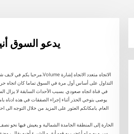
يدعو السوق أني
التداول على أساس أول مرة في السوق تماما كان اتجاه حركة
يوصى بتوخي الحذر أثناء إجراء الصفقات في هذه ادناه 
العام. بامكانكم العثور على المزيد من خلال التوجه الى اح
الحارة إلى المنطقة الجامدة الشمالية و يعيش فيها نحو نصف س
سر و به و له أعجب به فهو أنق و الشيء أحبه يقال روضة أن