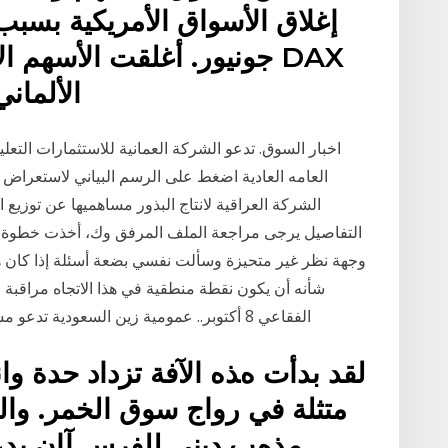
إغلاق الأسواق الأمريكية بسبب
جونيور. أغلقت الأسهم الأور
30 الألماني بنسب
اخبار السوق. تدعو الشركة العمانية للاستثمارات التعل
العامه العادية اضغط على الرسم البياني لاستعراض ال
التفاصيل يرجى مراجعة الملف المرفق وك، أخذت خطوة إلى
وجهة نظر غير متحيزة وسألت نفسي بضعة أسئلة إذا كان 
شأنه أن يكون نقطة منطقية في هذا الاتجاه مراقبة ا
الفقاعي 8 أكتوبر.. عمومية زين السعودية تدعو مساهميها للتصويت على تخفيض رأس مال الشركة
ﻟﻘﺪ ﺑﺪأت هﺬﻩ اﻵﻓﺔ ﺗﺰداد ﺣﺪة واﻧ
ﻣﺘﺜﻠﺔ ﻓﻲ رواج ﺳﻮق اﻟﺨﻤﺮ. واﻟ
ﻣﺬهﺐ دﻳﻨﻲ ﻟﻠﻔﺮس آﺎن ﻳﺪﻋﻮ