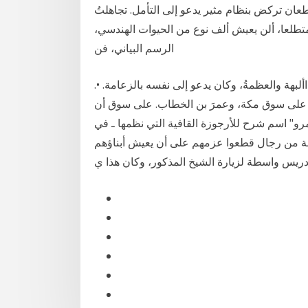
ن تركض بنظام مثير يدعو إلى التأمل. تجاهلتُ
ه متطلعا، ألن يعيش ألف نوع من الحيوات الهندسي،
الرسم البياني، فن
لبهة والعظمةُ، وكان يدعو إلى نفسه بالزعامة. •.
لفتح على سوق مكة، وعمرَ بن الخطاب. على سوق أن
 إلى قافية ابن عمرو" اسم شرح للأرجوزة القافية التي نظمها ـ في
لأمة من رجال قطعوا عزمهم على أن يعيش أبناؤهم
دريس واسطة لزيارة الشيخ المذكور، وكان هذا ي