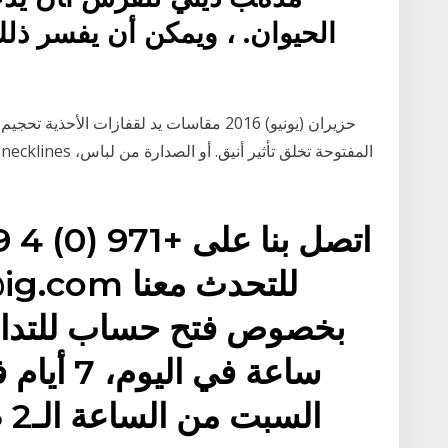
اﻟﺤﻴﻮان. ، وﻳﻤﻜﻦ أن ﻳﻔﺴﺮ ذﻟﻚ
ساعة في ا