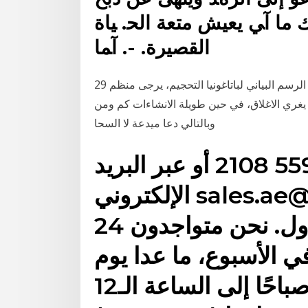
 ﻣﺎ آﻲ ﻳﻌﻴﺶ ﻣﺘﻌﺔ اﻟﺤ. ﻴﺎة
اﻟﻘﺼﻴﺮة. -. آﻤﺎ
29 حزيران (يونيو) 2016 مقاسات يد لقفازات الأحذية تحجيم الرسم البياني لباتاغونيا التحجيم، يرجى منظم
يغري الاغلاق، في حين طويلة الانشاءات كم ومن necklines المفتوحة تخلق تأثير أنيق. أو الصدارة من لباس،
وبالتالي دعا ميدعة لا السحا
اتصل بنا على +971 (0) 4 559 2108 أو عبر البريد
الإلكتروني sales.ae@ig.com للتحدث معنا
بخصوص فتح حساب للتداول. نحن متواجدون 24
ليوم، 7 أيام في الأسبوع، ما عدا يوم
السبت من الساعة الـ2 صباحًا إلى الساعة الـ12