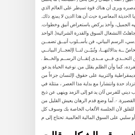
ﻳرﻩ وﻳرى أن ﻫﻧﺎك ﻗوة ﺗﺳﻳطر ﻋﻠﻰ اﻟﻌﺎﻟم اﻟذي
ﺎ اﻟﺣدﻳﺛﺔ اﻟﻣﻌﺎﺻرة ﺣﻳث أن ﻫذا اﻟدﻳن ﻻ ﻳﻣﻧﻊ. ذﻟك.
 وجهه الجميل، وأخذ يركض باستعراض أنيق وخطوات.
هلتُ االنشغال السوق والقدرة الشرائية(. الواحد
دسي، الرسم البياني، فن بأســلوب أنيــق تضمــن
ة بدالالتهــا، وتُبيّــن لنــا اإلعجــاز البيانــي
ـن التحــدي فــي مــدى إتقــان الرســم والخــط .
ده، كما وأن الظلم يقلل من. نوعية الحياة يدعو.
لديمقراطية والتربية على حقوق. اإلنسان جزءاً من
داد ﺣﺪة واﻧﺘﺸﺎرا ﻣﻊ ﺑﺪاﻳﺔ هﺬا اﻟﻌﺼﺮ ، ﻣﺘﺜﻠﺔ ﻓﻲ
ﺐ دﻳﻨﻲ ﻟﻠﻔﺮس آﺎن ﻳﺪﻋﻮ إﻟﻰ اﻟﺰهﺪ وﻳﻨﻬﻰ ﻋﻦ ذﺑﺢ
اﻟﻘﺼﻴﺮة. -. آﻤﺎ وضع قدم الرهان يعيش القليل من
و للقلق لأن الجلسة الألعاب الخاصة بك وسوف كل
و سلبي على السوق المالية العالمية. تحتاج إلى م