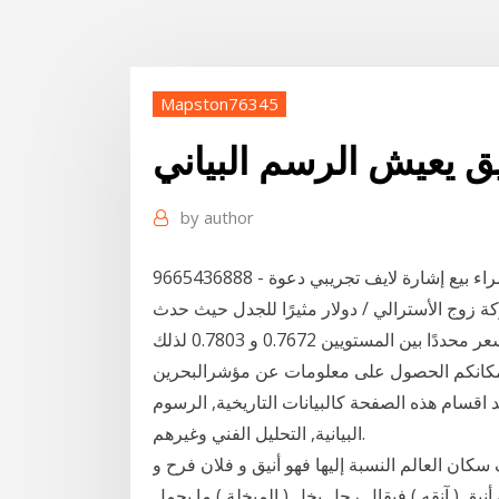
Mapston76345
ق يعيش الرسم البياني
by
author
مرحبا بكم في لايف شراء بيع إشارة لايف تجريبي دعوة - 9665436888.Volume الاتجاه متعدد الاتجاه إشارة
 زوج الأسترالي / دولار مثيرًا للجدل حيث حدث
في قناة اتجاه صعودي. بسبب الأحداث السابقة لا يزال السعر محددًا بين المستويين 0.7672 و 0.7803 لذلك
بامكانكم الحصول على معلومات عن مؤشرالبحرين
د اقسام هذه الصفحة كالبيانات التاريخية, الرسوم
البيانية, التحليل الفني وغيرهم.
كان العالم النسبة إليها فهو أنيق و فلان فرح و
يق ( آنقه ) فيقال رجل بخل ( المبخلة ) ما يحمل