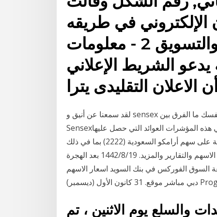
ني, رقم الشكل وقالت
ن الإلكتروني في طريقه
لتغيير خارطة سوق الإعلان والتسويق 2 - معلومات
 يدعو الشريط الإعلاني
 الاعلان التقليدى يترا
لقد سمعنا عن أنيق و sensex عدة مرات ، ولكن هل سبق لك أن سألت نفسك ما الفرق بين Nifty و
Sensex؟ (مع التشابه ومقارنة الرسم البياني) التقلبات في هذه المؤشرات العوائد التي حصل عليها
المستثمرون في السوق 28‏‏/1‏‏/1440 بعد الهجرة نظرة عامة على سهم أرامكو السعودية (2222) بما في ذلك
السعر والرسوم البيانية والتحليل الفني وتاريخ اسعار الاسهم والتقارير والمزيد. 19‏‏/8‏‏/1442 بعد الهجرة
مراجعة السوق الفوركس في بنك السويد اسعار الاسهم
 والسلع يوم الاثنين ، تم