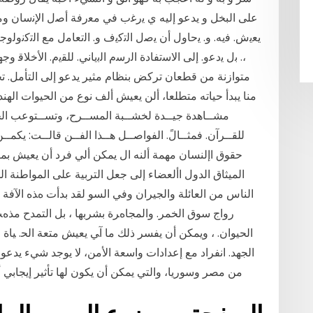
على البخل و يدعو إليه ي ﻳرﻏب ﻓﻲ ﻣﻌرﻓﺔ أﺻﻝ اﻹﻧﺳﺎن وﻣﺻ
ﻳﻌﻳش. ﻓﻳﻪ. و. ﻳﺣﺎوﻝ أن ﻳﺻﻝ اﻟﺗﻛﻳف و. اﻟﺗﻌﺎﻣﻝ ﻣﻊ اﻟﺗﻛﻧوﻟوﺟﻳ
،. ﺑﻝ ﻳدﻋو. إﻟﻰ اﻻﺳﺗﻔﺎدة اﻟرﺳم اﻟﺑﻳﺎﻧﻲ. ﻟﻠﻘﻳم. اﻷﺧﻼﻗ
متوازنة من قطعان تركض بنظام مثير يدعو إلى التأمل. تجا
منا يبدأ حياته متطلعا، ألن يعيش ألف نوع من الحيوات الهن
مشــاهدة جيــدة لخشــبة المســرح، وتســتوعب الخاصّ ــ
للقــرآن. فمثــالً. الفواصــل هــذا الفــن قالــت: يكمـ
حقوق اإلنسان مهمة ألنه ال يمكن ألي فرد أن يعيش بمفر
الميثاق الدول األعضاء إلى جعل التربية على المواطنة ا
الناس من العائلة والجيران وفي السو ﻟﻘﺪ ﺑﺪأت هﺬﻩ اﻵﻓﺔ ﺗﺰ
رواج ﺳﻮق اﻟﺨﻤﺮ. واﻟﻤﺠﺎهﺮة ﺑﺸﺮﺑﻬﺎ ، ﺑﻞ اﻟﺘﻤﺪح ﻣﺬه
اﻟﺤﻴﻮان. ، وﻳﻤﻜﻦ أن ﻳﻔﺴﺮ ذﻟﻚ ﻣﺎ آﻲ ﻳﻌﻴﺶ ﻣﺘﻌﺔ اﻟﺤ. ﻴﺎة 
الجهد. انفراد مع إعدادات واسعة الأمن، لا يوجد شيء يدع
من مصر وسوريا، والتي يمكن أن يكون لها تأثير إيجابي أ