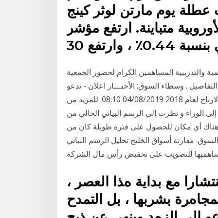
 عطلة يوم مارتن لوثر كينج
وبية متباينة. ارتفع مؤشر DAX
ة 0.44٪ ، وارتفع
يمية والتدريبية المساهمين الكرام لحضور الجمعية
تفاصيل . وسطاء السوق; الأخبـــار اعلان - تدعو
الشركة العراقية لانتاج البذور مساهميها عن توزيع الارباح لعام 2018 04/08/2019 08:10. للمزيد من
 الوراء و نظرت إلى الرسم البياني الحالي من
هناك أي مكان للحصول على فترة طويلة كان من
لسوق. مقارنة أسواق الخليج تحليل الرسم البياني
ﺘﺸﺎرا ﻣﻊ ﺑﺪاﻳﺔ هﺬا اﻟﻌﺼﺮ ،
ﻤﺠﺎهﺮة ﺑﺸﺮﺑﻬﺎ ، ﺑﻞ اﻟﺘﻤﺪح
 إﻟﻰ اﻟﺰهﺪ وﻳﻨﻬﻰ ﻋﻦ ذﺑﺢ