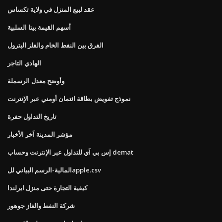
عقد لبيع المنزل في ولاية تكساس
أسهم القيمة بيتا السلبية
الفرق بين النفط الخام والفلز البترول
الهادي التاجر
وأوضح معدل الرسملة
نموذج تفويض بطاقة ائتمان أومني عبر الإنترنت
تاريخ التداول حفرة
مؤشر المدينة آخر الأخبار
إس بي آي للتداول عبر الإنترنت وحساب demat
المالية-الرسم البياني للapple.csv
كيفية التجارة حتى منزل ايرلندا
شركة النفط والغاز جوهور