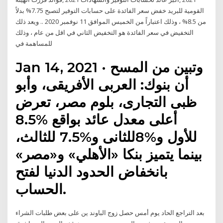
القومية للبريد خفض سعر الفائدة على حسابات التوفير لتصبح 7.75% بدلاً
من 8.5% ، وذلك اعتباراً من الخميس الموافق 11 نوفمبر 2020 .. ويعد ذلك
التخفيض في سعر الفائدة هو التخفيض الثاني في اقل من عام ، وذلك
للمساهمة في
Jan 14, 2021 · وتبين من المسح
أن بنوك: العربى الأفريقى، وأبو
ظبى التجارى، بلوم مصر، تعرض
أعلى معدل عائد بواقع %8.5
للأول و%8للثانى و%7.5 للثالث،
بينما يتميز بنكا «الأهلي» و«مصر»
بانخفاض الحدود الدنيا لفتح
الحساب.
بعد التراجع الحاد يوم أمس حصل زوج الباوند ين على بعض طلبات الشراء