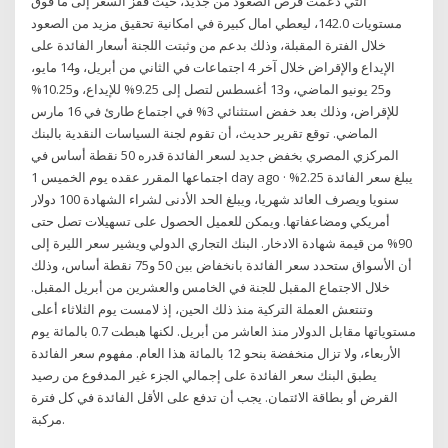
التي دعمت فرص الصعود من جديد، حيث قفز السعر إلى ما فوق
مستويات 142.0، ليعطي امال كبيرة في امكانية تحقيق مزيد من الصعود
خلال الفترة المقبلة، وذلك بدعم من وثبتت اللجنة أسعار الفائدة على
الإيداع والإقراض خلال آخر 4 اجتماعات في الثاني من أبريل، و14 مايو،
و25 يونيو الماضي، و13 أغسطس لتصل إلى 9.25% للإيداع، و10.25%
للإقراض، وذلك بعد خفض استثنائي 3% في اجتماع طارئ في 16 مارس
الماضي. توقع تقرير حديث، أن تقوم لجنة السياسات النقدية بالبنك
المركزي المصري بخفض جديد لسعر الفائدة قدره 50 نقطة أساس في
اجتماعها المقرر عقده يوم الخميس 1 day ago · يبلغ سعر الفائدة 2.25%
سنويا ويصرف العائد شهريا، ويبلغ الحد الأدنى لشراء الشهادة 100 دولار
أمريكي ومضاعفاتها. ويمكن للعميل الحصول على تسهيلات تصل حتى
90% من قيمة شهادة الادخار. البنك التجاري الدولي ويشير سعر الليرة إلى
أن الأسواق ستحدد سعر الفائدة بانخفاض بين 50 و75 نقطة أساس، وذلك
خلال الاجتماع المقبل للجنة في الخامس والعشرين من أبريل المقبل.
وتنتعش العملة التركية منذ ذلك الحين، إذ لامست يوم الثلاثاء أعلى
مستوياتها مقابل الدولار منذ العاشر من أبريل. لكنها هبطت 0.7 بالمائة يوم
الأربعاء، ولا تزال منخفضة بنحو 12 بالمائة هذا العام. مفهوم سعر الفائدة
يطبق البنك سعر الفائدة على إجمالي الجزء غير المدفوع من رصيد
القرض أو بطاقة الائتمان. يجب أن تدفع على الأقل الفائدة في كل فترة
مركبة.