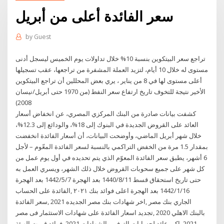
سعر الفائدة أعلى من أبريل
by
Guest
تراجع سعر البيتكوين بنسبة 10% خلال تداولات يوم الخميس ليسجل أدنى
مستوى له خلال 10 أيام، لتزيد العملة المشفرة من تراجعها، عقب تسجيلها
أعلى مستوى لها في 8 من يناير ، يري بعض المحللين أن تراجع البيتكوين
الأخير نتيجة للتخوف تاريخ ارتفاع سعر النفط (من 1970 حتى أبريل/نيسان
2008)
كشفت بيانات صادرة من البنك المركزي المصري، عن انخفاض أسعار
العائد على القروض الجديدة في البنوك إلى 18%، والودائع إلى 12.3%،
خلال شهر أبريل الماضي، وأوضحت البيانات، أن أسعار الفائدة انخفضت
بمقدار 1.5 مرة من الخفض التراكمي بالنسبة لسعر الفائدة المعّوم – لأجل
6 أشهر، يطبق سعر الفائدة المعوّم الذي يتم تحديده في أول يوم عمل من
كل شهر على جميع سحوبات القروض خلال ذلك الشهر، ويسري العمل به
حتى تاريخ استحقاق قسط 11‏‏/8‏‏/1440 بعد الهجرة 7‏‏/5‏‏/1442 بعد الهجرة
16‏‏/1‏‏/1442 بعد الهجرة اعلى فوائد بنك ٢٠٢١ ,الفائدة على الحساب
الجاري بنك مصر ,اخر شهادات بنك مصر الجديده 2021 ,سعر الفائدة
بالبنك الاهلي 2020 ,تجديد اسعار الفائدة على شهادات الاستثمار فى مصر
2021 ,اكبر عائد لحسابات التوفير والشهادات 2021 ,فوائد قررت الهيئة