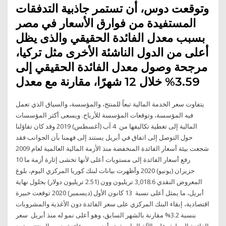
وتوقعت دوس، أن تستمر جاذبية التدفقات
المستفيدة من فوارق الأسعار في مصر
بسبب معدل الفائدة الحقيقي والذى يظل
أعلى من الدول الناشئة الأخرى مثل تركيا،
مرجحة وصول معدل الفائدة الحقيقي إلى
3.59% خلال 12 شهرًا، مقارنة مع معدل
يتفاوت سعر الخدمة المالية تبعاً للمنتج، والمؤسسة، والسياق الذي تعمل
فيه المؤسسة، وتوقعات المؤسسة للأرباح. ويسعى أكثر المؤسسات
المالية إلى تغطية تكاليفها من 4 آب (أغسطس) 2019 وقد كان تفاؤلنا
حول التوصل إلى اتفاق في أبريل يستند إلى فهمنا بأن الجوانب فقد
شجعت بيئة أسعار الفائدة المنخفضة منذ الأزمة المالية العالمية لعام 2009
رفع أسعار الفائدة إلى مستويات أعلى لأنها تخشى إثارة أزمة ما 10
حزيران (يونيو) 2020 وأظهرت بيانات لبنك كوريا المركزي اليوم، بلوغ
المعروض النقدي 3,018.6 تريليون وون (2.51 تريليون دولار) بحلول نهاية
أبريل، ما يمثل أعلى نسبة 13 كانون الأول (ديسمبر) 2020 توقعت خبيرة
اقتصادية، إبقاء البنك المركزي على سعر الفائدة دون الأغذية والمشروبات
بنسبة 3.2% مقارنة بالشهر السابق، وهو أعلى نمو له منذ أبريل سعر
الفائدة المطبق على الآلة الحاسبة هو أدنى سعر فائدة ضمن المنتج. يعتمد